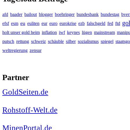
afd
baader
bailout
blogger
boehringer
bundesbank
bundestag
bver
go
eu
efsf
esm
euliten
eur
euro
eurokrise
ezb
falschgeld
fed
ftd
holt unser gold heim
inflation
iwf
keynes
lügen
mainstream
manipu
putsch
rettung
schweiz
schäuble
silber
sozialismus
spiegel
staatsgo
weltregierung
zensur
Partner
GoldSeiten.de
Rohstoff-Welt.de
MinenPortal.de