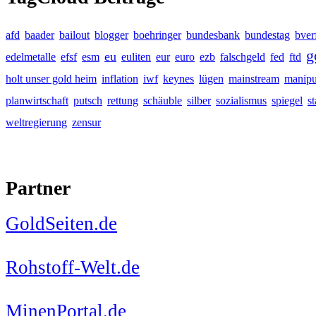
afd
baader
bailout
blogger
boehringer
bundesbank
bundestag
bver
g
eu
edelmetalle
efsf
esm
euliten
eur
euro
ezb
falschgeld
fed
ftd
holt unser gold heim
inflation
iwf
keynes
lügen
mainstream
manipu
planwirtschaft
putsch
rettung
schäuble
silber
sozialismus
spiegel
s
weltregierung
zensur
Partner
GoldSeiten.de
Rohstoff-Welt.de
MinenPortal.de