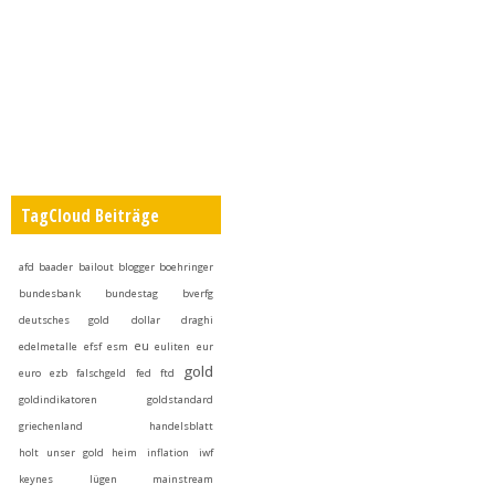
TagCloud Beiträge
afd
baader
bailout
blogger
boehringer
bundesbank
bundestag
bverfg
deutsches gold
dollar
draghi
eu
edelmetalle
efsf
esm
euliten
eur
gold
euro
ezb
falschgeld
fed
ftd
goldindikatoren
goldstandard
griechenland
handelsblatt
holt unser gold heim
inflation
iwf
keynes
lügen
mainstream