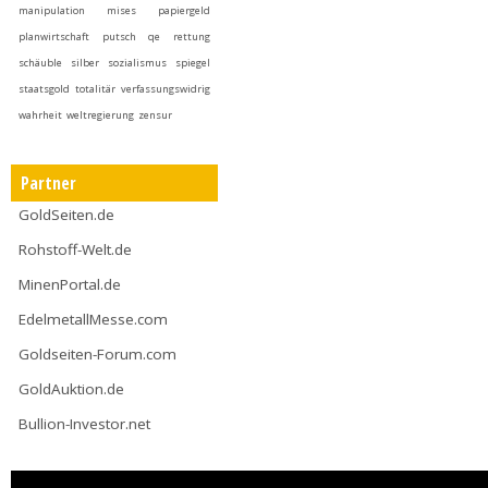
manipulation
mises
papiergeld
planwirtschaft
putsch
qe
rettung
schäuble
silber
sozialismus
spiegel
staatsgold
totalitär
verfassungswidrig
wahrheit
weltregierung
zensur
Partner
GoldSeiten.de
Rohstoff-Welt.de
MinenPortal.de
EdelmetallMesse.com
Goldseiten-Forum.com
GoldAuktion.de
Bullion-Investor.net