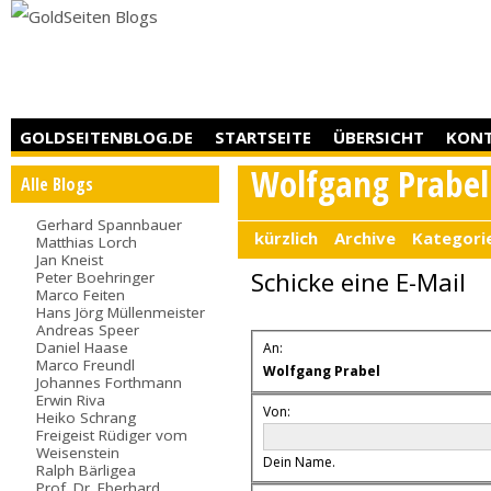
GOLDSEITENBLOG.DE
STARTSEITE
ÜBERSICHT
KON
Wolfgang Prabel
Alle Blogs
Gerhard Spannbauer
kürzlich
Archive
Kategori
Matthias Lorch
Jan Kneist
Schicke eine E-Mail
Peter Boehringer
Marco Feiten
Hans Jörg Müllenmeister
Andreas Speer
Daniel Haase
An:
Marco Freundl
Wolfgang Prabel
Johannes Forthmann
Erwin Riva
Von:
Heiko Schrang
Freigeist Rüdiger vom
Weisenstein
Dein Name.
Ralph Bärligea
Prof. Dr. Eberhard