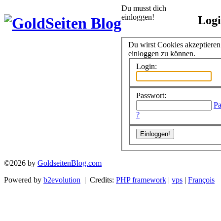
Du musst dich
einloggen!
Log
Du wirst Cookies akzeptiere
einloggen zu können.
Login:
Passwort:
Pa
?
©2026 by
GoldseitenBlog.com
Powered by
b2evolution
| Credits:
PHP framework
|
vps
|
François