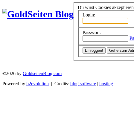
Du wirst Cookies akzeptiere
Login:
Passwort:
Pa
©2026 by
GoldseitenBlog.com
Powered by
b2evolution
| Credits:
blog software
|
hosting