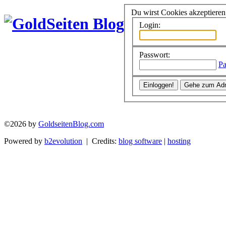
Du wirst Cookies akzeptiere
Login:
Passwort:
Pa
©2026 by
GoldseitenBlog.com
Powered by
b2evolution
| Credits:
blog software
|
hosting