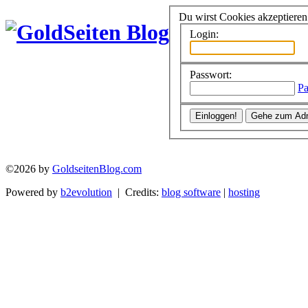
Du wirst Cookies akzeptiere
Login:
Passwort:
Pa
©2026 by
GoldseitenBlog.com
Powered by
b2evolution
| Credits:
blog software
|
hosting