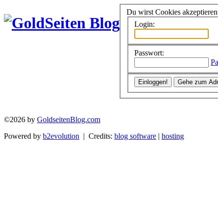
Du wirst Cookies akzeptiere
Login:
Passwort:
Pa
©2026 by
GoldseitenBlog.com
Powered by
b2evolution
| Credits:
blog software
|
hosting