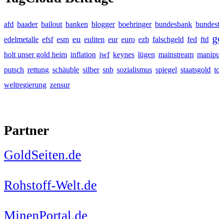
afd
baader
bailout
banken
blogger
boehringer
bundesbank
bundes
g
eu
edelmetalle
efsf
esm
euliten
eur
euro
ezb
falschgeld
fed
ftd
holt unser gold heim
inflation
iwf
keynes
lügen
mainstream
manipu
putsch
rettung
schäuble
silber
snb
sozialismus
spiegel
staatsgold
t
weltregierung
zensur
Partner
GoldSeiten.de
Rohstoff-Welt.de
MinenPortal.de