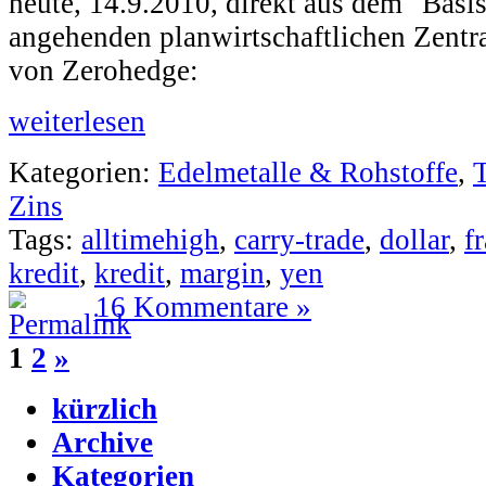
heute, 14.9.2010, direkt aus dem "Basi
angehenden planwirtschaftlichen Zentr
von Zerohedge:
weiterlesen
Kategorien:
Edelmetalle & Rohstoffe
,
Zins
Tags:
alltimehigh
,
carry-trade
,
dollar
,
f
kredit
,
kredit
,
margin
,
yen
16 Kommentare »
1
2
»
kürzlich
Archive
Kategorien