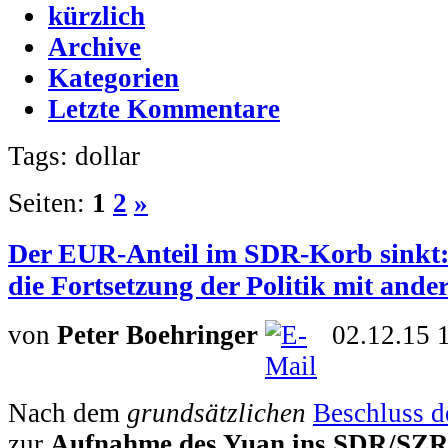
kürzlich
Archive
Kategorien
Letzte Kommentare
Tags: dollar
Seiten:
1
2
»
Der EUR-Anteil im SDR-Korb sinkt:
die Fortsetzung der Politik mit ande
von
Peter Boehringer
02.12.15 
Nach dem
grundsätzlichen
Beschluss 
zur
Aufnahme des Yuan ins SDR/SZ