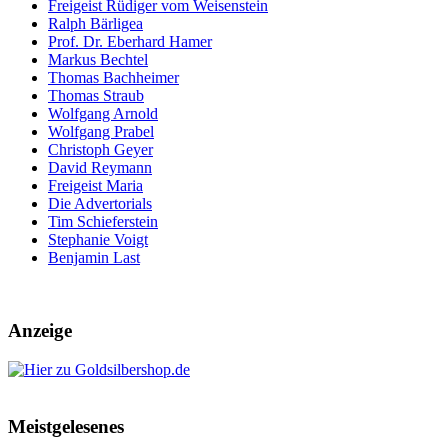
Freigeist Rüdiger vom Weisenstein
Ralph Bärligea
Prof. Dr. Eberhard Hamer
Markus Bechtel
Thomas Bachheimer
Thomas Straub
Wolfgang Arnold
Wolfgang Prabel
Christoph Geyer
David Reymann
Freigeist Maria
Die Advertorials
Tim Schieferstein
Stephanie Voigt
Benjamin Last
Anzeige
Meistgelesenes