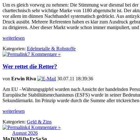
Um es gleich vorweg zu nehmen: Die Stimmung war diesmal bei der Mes
charttechnisch sehr wichtige Marke von 1180 abgerutscht ist. Der akt
vor allem im dünnen Nachthandel systematisch gedrückt. Aus antizykl
Druck ausübt. Mehrere Referenten haben es klar zum Ausdruck gebrach
zu dirigieren. Aber dieser Markt wurde schon immer manipuliert, und 
weiterlesen
Kategorien:
Edelmetalle & Rohstoffe
7 Kommentare »
Wer rettet die Retter?
von
Erwin Riva
30.07.11 18:39:36
Am EU –Währungsgipfel wurden nach Ansicht der handelnden Personen
Europäische Stabilitätsmechanismus (ESFS) wurde in seiner Bedeutu
Sekundärmarkt. Im Prinzip wurde durch die Summe aller trickreichen 
weiterlesen
Kategorien:
Geld & Zins
4 Kommentare »
August 2026
Mo
Di
Mi
Do
Fr
Sa
So