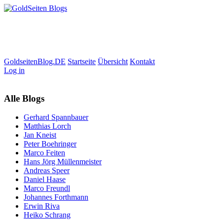
GoldseitenBlog.DE
Startseite
Übersicht
Kontakt
Log in
Alle Blogs
Gerhard Spannbauer
Matthias Lorch
Jan Kneist
Peter Boehringer
Marco Feiten
Hans Jörg Müllenmeister
Andreas Speer
Daniel Haase
Marco Freundl
Johannes Forthmann
Erwin Riva
Heiko Schrang