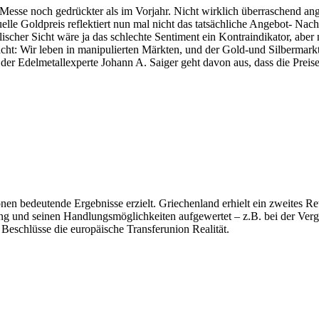
se noch gedrückter als im Vorjahr. Nicht wirklich überraschend anges
uelle Goldpreis reflektiert nun mal nicht das tatsächliche Angebot- Nac
ischer Sicht wäre ja das schlechte Sentiment ein Kontraindikator, ab
t: Wir leben in manipulierten Märkten, und der Gold-und Silbermarkt 
der Edelmetallexperte Johann A. Saiger geht davon aus, dass die Preise
 bedeutende Ergebnisse erzielt. Griechenland erhielt ein zweites R
ng und seinen Handlungsmöglichkeiten aufgewertet – z.B. bei der Ve
Beschlüsse die europäische Transferunion Realität.