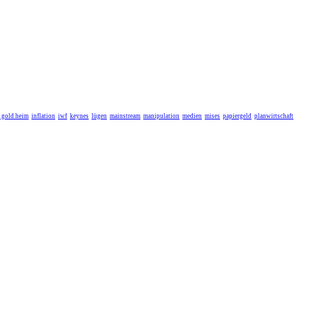
r gold heim
inflation
iwf
keynes
lügen
mainstream
manipulation
medien
mises
papiergeld
planwirtschaft