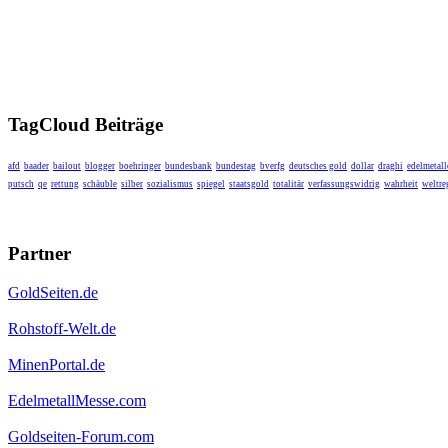
TagCloud Beiträge
afd
baader
bailout
blogger
boehringer
bundesbank
bundestag
bverfg
deutsches gold
dollar
draghi
edelmetall
putsch
qe
rettung
schäuble
silber
sozialismus
spiegel
staatsgold
totalitär
verfassungswidrig
wahrheit
weltre
Partner
GoldSeiten.de
Rohstoff-Welt.de
MinenPortal.de
EdelmetallMesse.com
Goldseiten-Forum.com