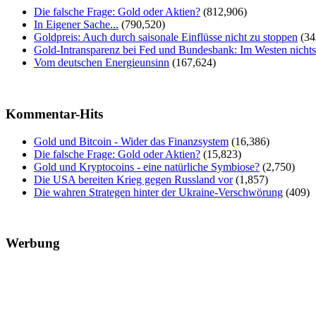
Die falsche Frage: Gold oder Aktien?
(812,906)
In Eigener Sache...
(790,520)
Goldpreis: Auch durch saisonale Einflüsse nicht zu stoppen
(34
Gold-Intransparenz bei Fed und Bundesbank: Im Westen nicht
Vom deutschen Energieunsinn
(167,624)
Kommentar-Hits
Gold und Bitcoin - Wider das Finanzsystem
(16,386)
Die falsche Frage: Gold oder Aktien?
(15,823)
Gold und Kryptocoins - eine natürliche Symbiose?
(2,750)
Die USA bereiten Krieg gegen Russland vor
(1,857)
Die wahren Strategen hinter der Ukraine-Verschwörung
(409)
Werbung