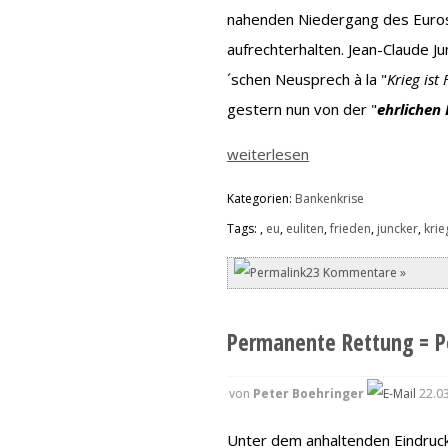
nahenden Niedergang des Euros.
aufrechterhalten. Jean-Claude J
´schen Neusprech à la "
Krieg ist
gestern nun von der "
ehrlichen
weiterlesen
Kategorien:
Bankenkrise
Tags:
,
eu
,
euliten
,
frieden
,
juncker
,
krie
23 Kommentare »
Permanente Rettung = P
von
Peter Boehringer
22.03
Unter dem anhaltenden Eindruck