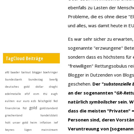
ebenfalls zu Lasten der Mensche
Probleme, die es ohne diese "E
und alles, was damit heute in 
Es war sehr sicher zu erwarten,
sogenannte "erzwungene" Betei
sondern dass es höchstens für e
TagCloud Beiträge
"freiwilligen" Rettungsobulus re
afd
baader
bailout
blogger
boehringer
Blogger in Dutzenden von Blogs 
bundesbank
bundestag
bverfg
geschehen.
Der "
substanzielle 
deutsches gold
dollar
draghi
an der sogenannten "
GR-Rett
eu
edelmetalle
efsf
esm
eugh
natürlich
symbolischer
sein. 
euliten
eur
euro
ezb
falschgeld
fed
gold
finanzkrise
ftd
goldstandard
dass die meisten "Privaten" 
griechenland
handelsblatt
Personen sind, deren Vorstä
holt unser gold heim
inflation
iwf
Veruntreuung von [sogenannte
keynes
lügen
mainstream