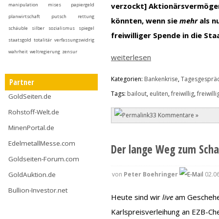
verzockt] Aktionärsvermöge
manipulation
mises
papiergeld
planwirtschaft
putsch
rettung
könnten, wenn sie
mehr
als n
schäuble
silber
sozialismus
spiegel
freiwilliger Spende in die St
staatsgold
totalitär
verfassungswidrig
wahrheit
weltregierung
zensur
weiterlesen
Kategorien:
Bankenkrise
,
Tagesgesprä
Partner
Tags:
bailout
,
euliten
,
freiwillig
,
freiwill
GoldSeiten.de
Rohstoff-Welt.de
33 Kommentare »
MinenPortal.de
EdelmetallMesse.com
Der lange Weg zum Schan
Goldseiten-Forum.com
von
Peter Boehringer
02.06
GoldAuktion.de
Bullion-Investor.net
Heute sind wir
live
am Geschehen
Karlspreisverleihung an EZB-Ch