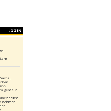
LOG IN
en
tare
Sache...
schen
sinn
m geht´s in
dheit selbst
nd nehmen
 der
n