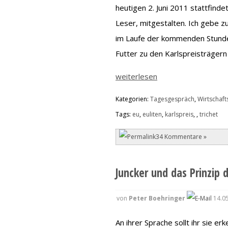
heutigen 2. Juni 2011 stattfinde
Leser, mitgestalten. Ich gebe zu
im Laufe der kommenden Stund
Futter zu den Karlspreisträgern 
weiterlesen
Kategorien:
Tagesgespräch
,
Wirtschafts
Tags:
eu
,
euliten
,
karlspreis
,
,
trichet
34 Kommentare »
Juncker und das Prinzip 
von
Peter Boehringer
14.05
An ihrer Sprache sollt ihr sie e