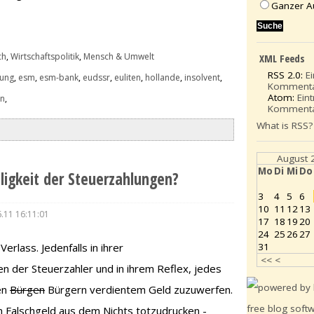
Ganzer A
ch
,
Wirtschaftspolitik
,
Mensch & Umwelt
XML Feeds
RSS 2.0:
E
nung
,
esm
,
esm-bank
,
eudssr
,
euliten
,
hollande
,
insolvent
,
Komment
Atom:
Ein
en
,
Komment
What is RSS?
August 
Mo
Di
Mi
Do
lligkeit der Steuerzahlungen?
3
4
5
6
10
11
12
13
.11 16:11:01
17
18
19
20
24
25
26
27
31
Verlass. Jedenfalls in ihrer
<<
<
 der Steuerzahler und in ihrem Reflex, jedes
en
Bürgen
Bürgern verdientem Geld zuzuwerfen.
m Falschgeld aus dem Nichts totzudrucken -