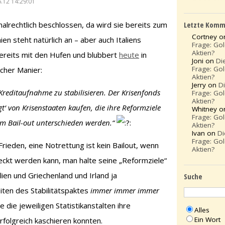
.12 14:29:01
Letzte Komm
malrechtlich beschlossen, da wird sie bereits zum
Cortney 
n steht natürlich an – aber auch Italiens
Frage: Go
Aktien?
ereits mit den Hufen und blubbert
heute
in
Joni on
Di
Frage: Go
cher Manier:
Aktien?
Jerry on
D
] Kreditaufnahme zu stabilisieren. Der Krisenfonds
Frage: Go
Aktien?
t‘ von Krisenstaaten kaufen, die ihre Reformziele
Whitney 
Frage: Go
em Bail-out unterschieden werden.“
Aktien?
Ivan on
Di
Frage: Go
 Frieden, eine Notrettung ist kein Bailout, wenn
Aktien?
eckt werden kann, man halte seine „Reformziele“
lien und Griechenland und Irland ja
Suche
iten des Stabilitätspaktes
immer immer immer
 die jeweiligen Statistikanstalten ihre
Alles
Ein Wort
folgreich kaschieren konnten.