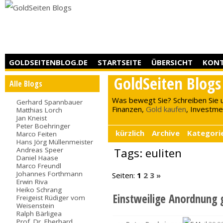
GOLDSEITENBLOG.DE
STARTSEITE
ÜBERSICHT
KON
GoldSeiten Blogs
Alle Blogs
Was bewegt Sie? Schreiben Sie 
Gerhard Spannbauer
Finanzen,
Gold kaufen
, Investment
Matthias Lorch
Jan Kneist
Peter Boehringer
kürzlich
Archive
Kategori
Marco Feiten
Hans Jörg Müllenmeister
Andreas Speer
Tags: euliten
Daniel Haase
Marco Freundl
Johannes Forthmann
Seiten:
1
2
3
»
Erwin Riva
Heiko Schrang
Einstweilige Anordnung
Freigeist Rüdiger vom
Weisenstein
Ralph Bärligea
Prof. Dr. Eberhard