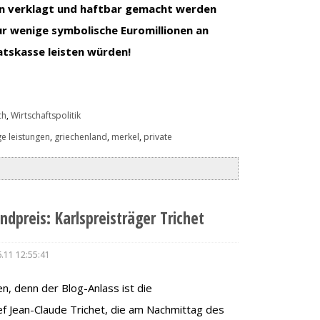
n verklagt und haftbar gemacht werden
ur wenige symbolische Euromillionen an
aatskasse leisten würden!
ch
,
Wirtschaftspolitik
ige leistungen
,
griechenland
,
merkel
,
private
dpreis: Karlspreisträger Trichet
.11 12:55:41
, denn der Blog-Anlass ist die
ef Jean-Claude Trichet, die am Nachmittag des