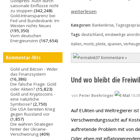
Goldpreis: Auch durch
saisonale Einflüsse nicht
zu stoppen
(342,248)
weiterlesen
Gold-Intransparenz bei
Fed und Bundesbank: Im
Kategorien:
Bankenkrise
,
Tagesgesprä
Westen nichts Neues
(195,350)
Tags:
deutschland
,
einstweilige anord
Vom deutschen
Energieunsinn
(167,654)
italien
,
monti
,
pleite
,
spanien
,
verheug
Kommentar-Hits
37 Kommentare »
Gold und Bitcoin - Wider
das Finanzsystem
Und wo bleibt die Freiwi
(16,386)
Die falsche Frage: Gold
oder Aktien?
(15,823)
Gold und Kryptocoins -
von
Peter Boehringer
18.06
eine natürliche
Symbiose?
(2,750)
Die USA bereiten Krieg
Auf EUliten und Weltregierer ist 
gegen Russland vor
(1,857)
Verschwendungssucht auf Kosten
Die wahren Strategen
auftretende Problem mit von d
hinter der Ukraine-
Verschwörung
(409)
Oder eben mit inflationierende