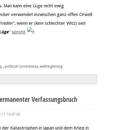
 Man kann eine Lüge nicht ewig
uncker verwendet inzwischen ganz offen Orwell
 Frieden
", wenn er (
kein
schlechter Witz) seit
 Lüge
"
spricht
.
g
,
,
political correctness
,
weltregierung
ermanenter Verfassungsbruch
.11 10:47:45
 der Katastrophen in Japan und dem Krieg in