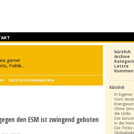
TAKT
kürzlich
Archive
uns gerne!
Kategori
s, Politik...
Letzte
Kommen
en
Letzte Kommentare
Kürzlich
In Eigener 
Vom deut
Energieun
Ohne Stro
die Hölle
 gegen den ESM ist zwingend geboten
Die Gesun
in die Ha
Die Tricks
Globaliste