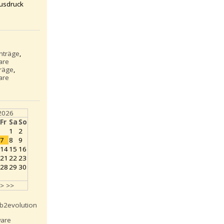
usdruck
inträge
,
are
träge
,
are
2026
Fr
Sa
So
1
2
7
8
9
14
15
16
21
22
23
28
29
30
>
>>