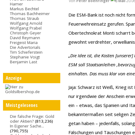
von
Peter Boehringer
20.06
Hamer
Markus Bechtel
Thomas Bachheimer
Die ESM-Bank ist noch nicht for
Thomas Straub
Wolfgang Arnold
Feuerwehreinsatz gerufen. Spanie
Wolfgang Prabel
Obertechnokrat Monti scharrt b
Christoph Geyer
David Reymann
gewohnt verdrehter, orwellianis
Freigeist Maria
Die Advertorials
Tim Schieferstein
„Die Idee ist, die Kosten [unserer
Stephanie Voigt
Benjamin Last
ESM soll Staatsanleihen ‚bevorzug
einhalten. Das muss klar von ein
Anzeige
Jaja: Schwarz ist Weiß, Krieg ist
nur irgendwie der Anschein erw
Meistgelesenes
ein – etwas, das Spanien und Ita
bekanntermaßen seit seligen Ze
Die falsche Frage: Gold
oder Aktien?
(813,236)
getan haben – jedenfalls, solange
In Eigener Sache...
(790,755)
Fälschungen und Täuschungen er