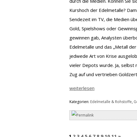
durch die Medien. Können Sie si
Kurshoch der Edelmetalle? Dama
Sendezeit im TV, die Medien übe
Gold, Spielshows oder Gewinnsp
gewinnen gab, Analysten überbo
Edelmetalle und das „Metall der
jedwede Art von Krise ausgelobt
vieler Depots wurde. Ja, selbst
Zug auf und vertrieben Goldzert
weiterlesen
Kategorien:
Edelmetalle & Rohstoffe
,
G
1
2
3
4
5
6
7
8
9
10
11
»