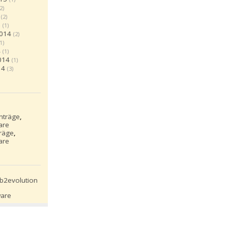
(2)
(2)
5
(1)
2014
(2)
(1)
4
(1)
014
(1)
14
(3)
inträge
,
are
träge
,
are