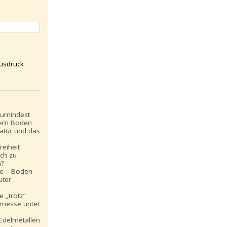
usdruck
zumindest
igem Boden
ktatur und das
r
reiheit
och zu
n?
le – Boden
uter
e „trotz“
lmesse unter
 Edelmetallen