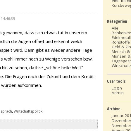
eine fulm
Kursbewe
 14:46:39
Kategorien
Alle
 gewinnen, dass sich etwas tut in unserem
Bankenkri
Edelmetal
dlich die Augen öffnet und erkennt welch
Rohstoffe
Geld & Zi
espielt wird. Dann gibt es wieder andere Tage
Mensch &
Münzen &
 es wohl immer noch zu Wenige verstehen bzw.
Tagesges
Wirtschafts
 hin zu sehen, da ihre „schöne heile Welt“
 Die Fragen nach der Zukunft und dem Kredit
User tools
s würden aufkommen.
Login
Admin
Archive
espräch
,
Wirtschaftspolitik
Januar 20
Dezember
November
August 20