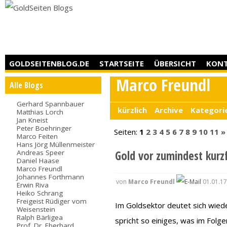
GOLDSEITENBLOG.DE
STARTSEITE
ÜBERSICHT
KON
Marco Freundl
Alle Blogs
Gerhard Spannbauer
kürzlich
Archive
Kategori
Matthias Lorch
Jan Kneist
Peter Boehringer
Seiten:
1
2
3
4
5
6
7
8
9
10
11
»
Marco Feiten
Hans Jörg Müllenmeister
Andreas Speer
Gold vor zumindest kurz
Daniel Haase
Marco Freundl
Johannes Forthmann
von
Marco Freundl
01.01.17
Erwin Riva
Heiko Schrang
Freigeist Rüdiger vom
Im Goldsektor deutet sich wiede
Weisenstein
Ralph Bärligea
spricht so einiges, was im Folge
Prof. Dr. Eberhard