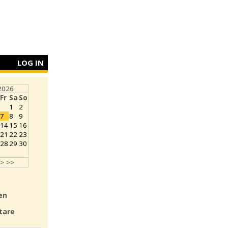
LOG IN
2026
Fr
Sa
So
1
2
7
8
9
14
15
16
21
22
23
28
29
30
>
>>
en
tare