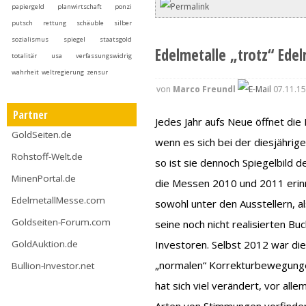
papiergeld
planwirtschaft
ponzi
putsch
rettung
schäuble
silber
sozialismus
spiegel
staatsgold
Edelmetalle „trotz“ Ede
totalitär
usa
verfassungswidrig
wahrheit
weltregierung
zensur
von
Marco Freundl
07.11.15
Partner
Jedes Jahr aufs Neue öffnet die
GoldSeiten.de
wenn es sich bei der diesjähr
Rohstoff-Welt.de
so ist sie dennoch Spiegelbild d
MinenPortal.de
die Messen 2010 und 2011 erin
EdelmetallMesse.com
sowohl unter den Ausstellern, a
Goldseiten-Forum.com
seine noch nicht realisierten B
Investoren. Selbst 2012 war die
GoldAuktion.de
„normalen“ Korrekturbewegunge
Bullion-Investor.net
hat sich viel verändert, vor al
Arten von Stimmungen vorfinde