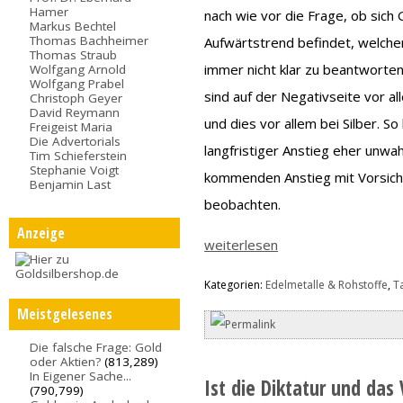
Hamer
nach wie vor die Frage, ob sich G
Markus Bechtel
Thomas Bachheimer
Aufwärtstrend befindet, welcher
Thomas Straub
immer nicht klar zu beantworten
Wolfgang Arnold
Wolfgang Prabel
sind auf der Negativseite vor 
Christoph Geyer
David Reymann
und dies vor allem bei Silber. So
Freigeist Maria
Die Advertorials
langfristiger Anstieg eher unwa
Tim Schieferstein
Stephanie Voigt
kommenden Anstieg mit Vorsich
Benjamin Last
beobachten.
Anzeige
weiterlesen
Kategorien:
Edelmetalle & Rohstoffe
,
T
Meistgelesenes
Die falsche Frage: Gold
oder Aktien?
(813,289)
In Eigener Sache...
Ist die Diktatur und das
(790,799)