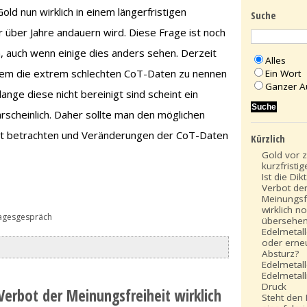
old nun wirklich in einem längerfristigen
Suche
 über Jahre andauern wird. Diese Frage ist noch
, auch wenn einige dies anders sehen. Derzeit
Alles
allem die extrem schlechten CoT-Daten zu nennen
Ein Wort
Ganzer A
 lange diese nicht bereinigt sind scheint ein
hrscheinlich. Daher sollte man den möglichen
t betrachten und Veränderungen der CoT-Daten
Kürzlich
Gold vor 
kurzfrist
Ist die Di
Verbot de
Meinungsf
wirklich n
agesgespräch
übersehe
Edelmetal
oder erne
Absturz?
Edelmetall
Edelmetal
Druck
 Verbot der Meinungsfreiheit wirklich
Steht den