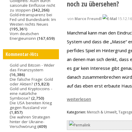
Goldpreis: Auch durch
noch zu übersehen?
saisonale Einflüsse nicht
zu stoppen
(342,266)
Gold-Intransparenz bei
von
Marco Freundl
15.12.16
Fed und Bundesbank: Im
Westen nichts Neues
(195,361)
Manchmal kann man den Eindruck
Vom deutschen
Energieunsinn
(167,659)
System und dass die „Masse“ en
perfides Spiel im Hintergrund g
Kommentar-Hits
an denen man sich denkt, dass
Gold und Bitcoin - Wider
es gar kein Interesse gibt genau
das Finanzsystem
(16,386)
danach zusammenbrechen würde.
Die falsche Frage: Gold
oder Aktien?
(15,823)
auf das eben erst erbaute Hau
Gold und Kryptocoins -
eine natürliche
Symbiose?
(2,750)
weiterlesen
Die USA bereiten Krieg
gegen Russland vor
(1,857)
Kategorien:
Mensch & Umwelt
,
Tagesg
Die wahren Strategen
hinter der Ukraine-
Verschwörung
(409)