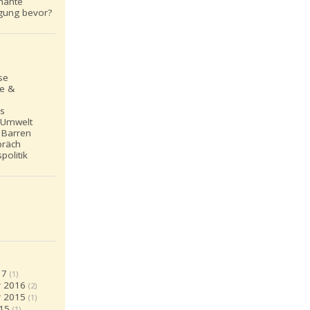
inante
gung bevor?
se
le &
ns
 Umwelt
 Barren
präch
politik
17
(1)
 2016
(2)
 2015
(1)
15
(1)