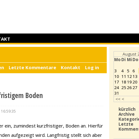
TAKT
August 
Mo
Di
Mi
Do
en
Letzte Kommentare
Kontakt
Log in
3
4
5
6
10
11
12
13
17
18
19
20
24
25
26
27
31
fristigem Boden
<<
<
kürzlich
 16:59:35
Archive
Kategori
Letzte
r ein, zumindest kurzfristiger, Boden an. Hierfür
Kommen
nden aufgezeigt wird. Langfristig stellt sich aber