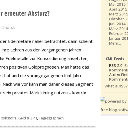
Mai 2015
April 2015
r erneuter Absturz?
März 201
Oktober 
Juni 2014
 17:47:48
März 201
Februar 2
Januar 20
der Edelmetalle näher betrachtet, dann scheint
Mehr...
e ihre Lehren aus den vergangenen Jahren
ie Edelmetalle zur Konsolidierung ansetzten,
XML Feeds
RSS 2.0:
E
ihren positiven Goldprognosen. Man hatte das
Komment
Atom:
Ein
ert hat und die vorangegangenen fünf Jahre
Komment
n. Nach wie vor kann man daher dieses Segment
What is RSS?
r sein privates Markttiming nutzen – konträr.
 Rohstoffe
,
Geld & Zins
,
Tagesgespräch