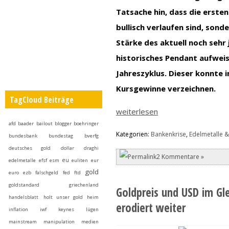
Tatsache hin, dass die ersten
bullisch verlaufen sind, sond
Stärke des aktuell noch sehr 
historisches Pendant aufwei
Jahreszyklus. Dieser konnte 
Kursgewinne verzeichnen.
TagCloud Beiträge
weiterlesen
afd
baader
bailout
blogger
boehringer
Kategorien:
Bankenkrise
,
Edelmetalle &
bundesbank
bundestag
bverfg
deutsches gold
dollar
draghi
2 Kommentare »
eu
edelmetalle
efsf
esm
euliten
eur
gold
euro
ezb
falschgeld
fed
ftd
goldstandard
griechenland
Goldpreis und USD im Gl
handelsblatt
holt unser gold heim
erodiert weiter
inflation
iwf
keynes
lügen
mainstream
manipulation
medien