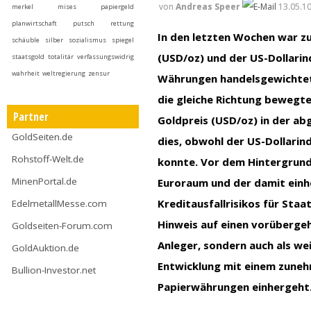
von
Andreas Speer
13.05.10
merkel
mises
papiergeld
planwirtschaft
putsch
rettung
In den letzten Wochen war zu
schäuble
silber
sozialismus
spiegel
(USD/oz) und der US-Dollarin
staatsgold
totalitär
verfassungswidrig
wahrheit
weltregierung
zensur
Währungen handelsgewichtet 
die gleiche Richtung bewegte
Partner
Goldpreis (USD/oz) in der a
GoldSeiten.de
dies, obwohl der US-Dollarind
Rohstoff-Welt.de
konnte. Vor dem Hintergrund 
MinenPortal.de
Euroraum und der damit ein
Kreditausfallrisikos für Staa
EdelmetallMesse.com
Hinweis auf einen vorübergeh
Goldseiten-Forum.com
Anleger, sondern auch als we
GoldAuktion.de
Entwicklung mit einem zuneh
Bullion-Investor.net
Papierwährungen einhergeht