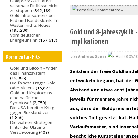
Goldpreis: Auch durch
saisonale Einflüsse nicht
3 Kommentare »
zu stoppen
(342,189)
Gold-Intransparenz bei
Fed und Bundesbank: Im
Westen nichts Neues
Gold und 8-Jahreszyklik -
(195,280)
Vom deutschen
Implikationen
Energieunsinn
(167,617)
Kommentar-Hits
von
Andreas Speer
28.05.10
Gold und Bitcoin - Wider
Seitdem der freie Goldhandel
das Finanzsystem
(16,386)
entwickeln begann, hat der G
Die falsche Frage: Gold
oder Aktien?
(15,823)
Abstand von etwa acht Jahren
Gold und Kryptocoins -
eine natürliche
jeweils für mehrere Jahre ni
Symbiose?
(2,750)
Die USA bereiten Krieg
aus, dass der Goldpreis im le
gegen Russland vor
solches Tief gesetzt hat. Häl
(1,856)
Die wahren Strategen
Verlaufsmuster, sind innerha
hinter der Ukraine-
Verschwörung
(409)
beachtliche Kurssteigerungen