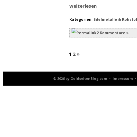
weiterlesen
Kategorien:
Edelmetalle & Rohstof
2 Kommentare »
1
2
»
© 2026 by
GoldseitenBlog.com
•
Impressum