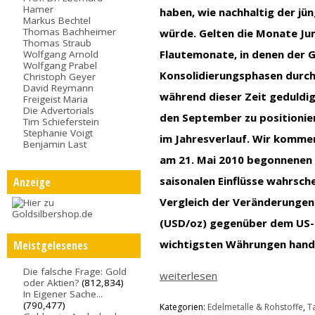
Hamer
haben, wie nachhaltig der jün
Markus Bechtel
Thomas Bachheimer
würde. Gelten die Monate Jun
Thomas Straub
Flautemonate, in denen der 
Wolfgang Arnold
Wolfgang Prabel
Konsolidierungsphasen durch
Christoph Geyer
David Reymann
während dieser Zeit geduldig
Freigeist Maria
Die Advertorials
den September zu positionie
Tim Schieferstein
Stephanie Voigt
im Jahresverlauf. Wir kommen
Benjamin Last
am 21. Mai 2010 begonnene
saisonalen Einflüsse wahrschei
Anzeige
Vergleich der Veränderungen 
(USD/oz) gegenüber dem US-D
wichtigsten Währungen hand
Meistgelesenes
Die falsche Frage: Gold
weiterlesen
oder Aktien?
(812,834)
In Eigener Sache...
(790,477)
Kategorien:
Edelmetalle & Rohstoffe
,
T