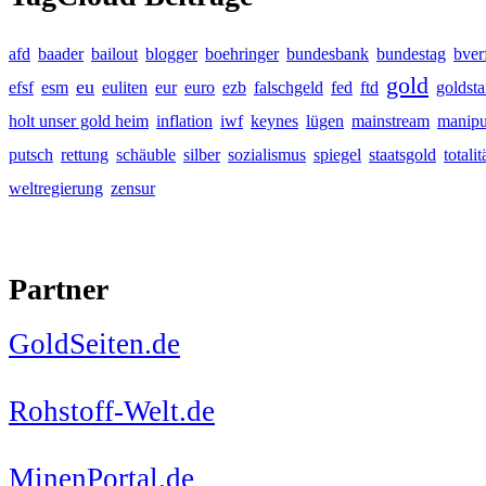
afd
baader
bailout
blogger
boehringer
bundesbank
bundestag
bver
gold
eu
efsf
esm
euliten
eur
euro
ezb
falschgeld
fed
ftd
goldst
holt unser gold heim
inflation
iwf
keynes
lügen
mainstream
manipu
putsch
rettung
schäuble
silber
sozialismus
spiegel
staatsgold
totalit
weltregierung
zensur
Partner
GoldSeiten.de
Rohstoff-Welt.de
MinenPortal.de