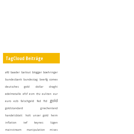
TagCloud Beiträge
afd
baader
bailout
blogger
boehringer
bundesbank
bundestag
bverfg
comex
deutsches gold
dollar
draghi
eu
edelmetalle
efsf
esm
euliten
eur
gold
euro
ezb
falschgeld
fed
ftd
goldstandard
griechenland
handelsblatt
holt unser gold heim
inflation
iwf
keynes
lügen
mainstream
manipulation
mises