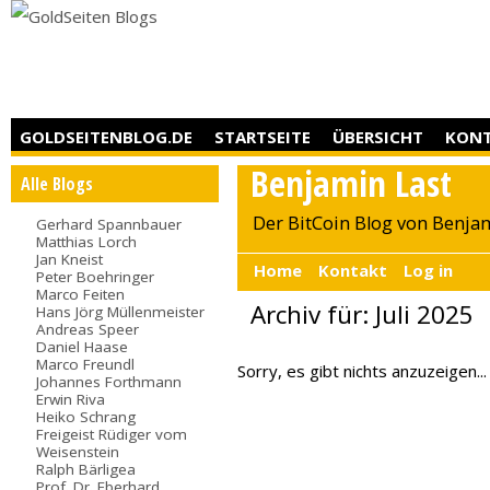
GOLDSEITENBLOG.DE
STARTSEITE
ÜBERSICHT
KON
Benjamin Last
Alle Blogs
Der BitCoin Blog von Benja
Gerhard Spannbauer
Matthias Lorch
Jan Kneist
Home
Kontakt
Log in
Peter Boehringer
Marco Feiten
Archiv für: Juli 2025
Hans Jörg Müllenmeister
Andreas Speer
Daniel Haase
Marco Freundl
Sorry, es gibt nichts anzuzeigen...
Johannes Forthmann
Erwin Riva
Heiko Schrang
Freigeist Rüdiger vom
Weisenstein
Ralph Bärligea
Prof. Dr. Eberhard