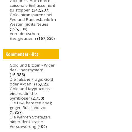
Goldpreis: Auch durch
saisonale Einflüsse nicht
zu stoppen
(342,237)
Gold-Intransparenz bei
Fed und Bundesbank: Im
Westen nichts Neues
(195,339)
Vom deutschen
Energieunsinn
(167,650)
Kommentar-Hits
Gold und Bitcoin - Wider
das Finanzsystem
(16,386)
Die falsche Frage: Gold
oder Aktien?
(15,823)
Gold und Kryptocoins -
eine natürliche
Symbiose?
(2,750)
Die USA bereiten Krieg
gegen Russland vor
(1,857)
Die wahren Strategen
hinter der Ukraine-
Verschwörung
(409)