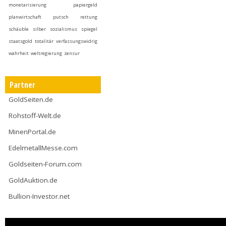
monetarisierung
papiergeld
planwirtschaft
putsch
rettung
schäuble
silber
sozialismus
spiegel
staatsgold
totalitär
verfassungswidrig
wahrheit
weltregierung
zensur
Partner
GoldSeiten.de
Rohstoff-Welt.de
MinenPortal.de
EdelmetallMesse.com
Goldseiten-Forum.com
GoldAuktion.de
Bullion-Investor.net