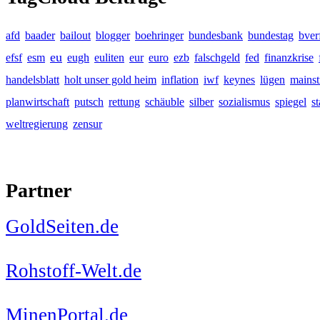
afd
baader
bailout
blogger
boehringer
bundesbank
bundestag
bver
eu
efsf
esm
eugh
euliten
eur
euro
ezb
falschgeld
fed
finanzkrise
handelsblatt
holt unser gold heim
inflation
iwf
keynes
lügen
mains
planwirtschaft
putsch
rettung
schäuble
silber
sozialismus
spiegel
s
weltregierung
zensur
Partner
GoldSeiten.de
Rohstoff-Welt.de
MinenPortal.de