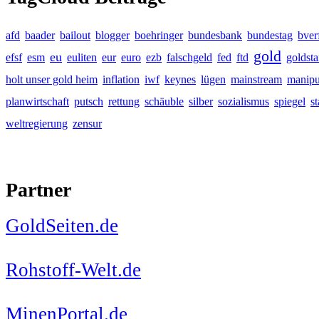
afd
baader
bailout
blogger
boehringer
bundesbank
bundestag
bver
gold
eu
efsf
esm
euliten
eur
euro
ezb
falschgeld
fed
ftd
goldst
holt unser gold heim
inflation
iwf
keynes
lügen
mainstream
manipu
planwirtschaft
putsch
rettung
schäuble
silber
sozialismus
spiegel
s
weltregierung
zensur
Partner
GoldSeiten.de
Rohstoff-Welt.de
MinenPortal.de