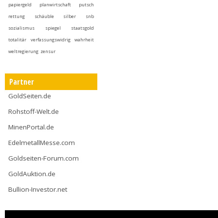
papiergeld
planwirtschaft
putsch
rettung
schäuble
silber
snb
sozialismus
spiegel
staatsgold
totalitär
verfassungswidrig
wahrheit
weltregierung
zensur
Partner
GoldSeiten.de
Rohstoff-Welt.de
MinenPortal.de
EdelmetallMesse.com
Goldseiten-Forum.com
GoldAuktion.de
Bullion-Investor.net