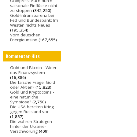
Goldpreis: Auch durch
saisonale Einflüsse nicht
zu stoppen
(342,250)
Gold-Intransparenz bei
Fed und Bundesbank: Im
Westen nichts Neues
(195,354)
Vom deutschen
Energieunsinn
(167,655)
Kommentar-Hits
Gold und Bitcoin - Wider
das Finanzsystem
(16,386)
Die falsche Frage: Gold
oder Aktien?
(15,823)
Gold und Kryptocoins -
eine natürliche
Symbiose?
(2,750)
Die USA bereiten Krieg
gegen Russland vor
(1,857)
Die wahren Strategen
hinter der Ukraine-
Verschwörung
(409)