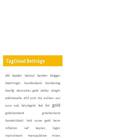
TagCloud Beiträge
afd
baader
bailout
banken
blogger
boehringer
bundesbank
bundestag
bverfg
deutsches gold
dollar
draghi
eu
edelmetalle
efsf
esm
euliten
eur
gold
euro
ezb
falschgeld
fed
ftd
goldstandard
griechenland
handelsblatt
holt unser gold heim
inflation
iwf
keynes
lügen
mainstream
manipulation
mises