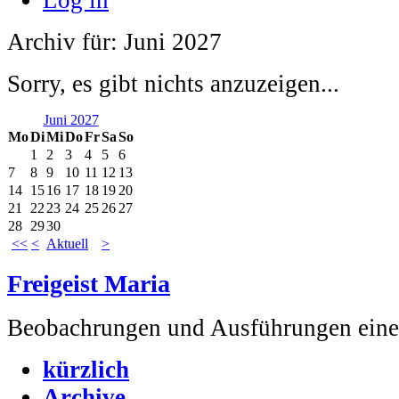
Archiv für: Juni 2027
Sorry, es gibt nichts anzuzeigen...
Juni 2027
Mo
Di
Mi
Do
Fr
Sa
So
1
2
3
4
5
6
7
8
9
10
11
12
13
14
15
16
17
18
19
20
21
22
23
24
25
26
27
28
29
30
<<
<
Aktuell
>
Freigeist Maria
Beobachrungen und Ausführungen einer
kürzlich
Archive