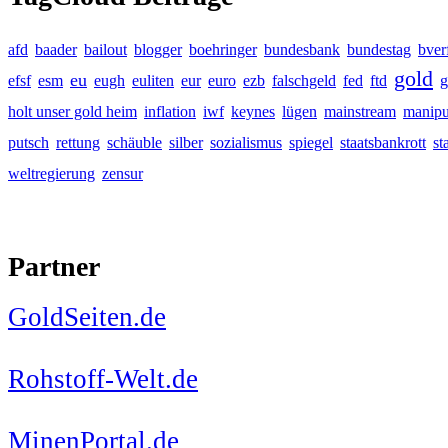
afd
baader
bailout
blogger
boehringer
bundesbank
bundestag
bver
gold
eu
efsf
esm
eugh
euliten
eur
euro
ezb
falschgeld
fed
ftd
g
holt unser gold heim
inflation
iwf
keynes
lügen
mainstream
manipu
putsch
rettung
schäuble
silber
sozialismus
spiegel
staatsbankrott
st
weltregierung
zensur
Partner
GoldSeiten.de
Rohstoff-Welt.de
MinenPortal.de