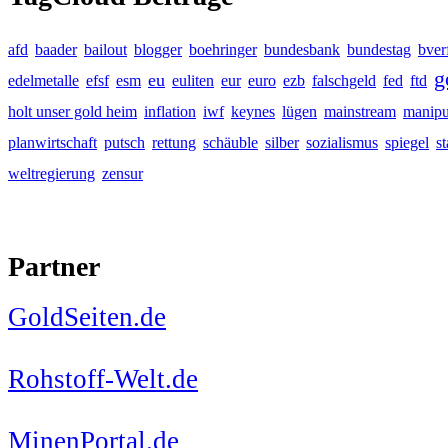
afd
baader
bailout
blogger
boehringer
bundesbank
bundestag
bver
g
eu
edelmetalle
efsf
esm
euliten
eur
euro
ezb
falschgeld
fed
ftd
holt unser gold heim
inflation
iwf
keynes
lügen
mainstream
manipu
planwirtschaft
putsch
rettung
schäuble
silber
sozialismus
spiegel
s
weltregierung
zensur
Partner
GoldSeiten.de
Rohstoff-Welt.de
MinenPortal.de