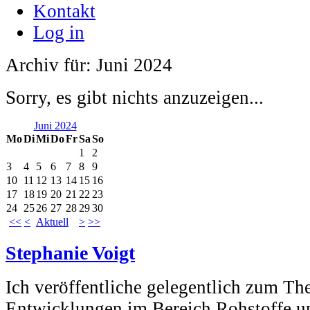
Kontakt
Log in
Archiv für: Juni 2024
Sorry, es gibt nichts anzuzeigen...
Juni 2024
Mo
Di
Mi
Do
Fr
Sa
So
1
2
3
4
5
6
7
8
9
10
11
12
13
14
15
16
17
18
19
20
21
22
23
24
25
26
27
28
29
30
<<
<
Aktuell
>
>>
Stephanie Voigt
Ich veröffentliche gelegentlich zum Th
Entwicklungen im Bereich Rohstoffe u