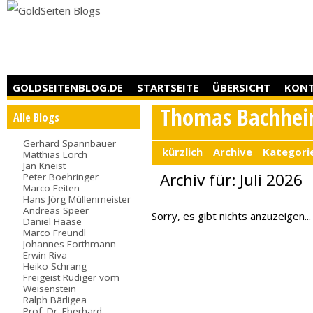
GOLDSEITENBLOG.DE
STARTSEITE
ÜBERSICHT
KON
Thomas Bachhei
Alle Blogs
Gerhard Spannbauer
kürzlich
Archive
Kategori
Matthias Lorch
Jan Kneist
Archiv für: Juli 2026
Peter Boehringer
Marco Feiten
Hans Jörg Müllenmeister
Andreas Speer
Sorry, es gibt nichts anzuzeigen...
Daniel Haase
Marco Freundl
Johannes Forthmann
Erwin Riva
Heiko Schrang
Freigeist Rüdiger vom
Weisenstein
Ralph Bärligea
Prof. Dr. Eberhard