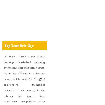
TagCloud Beiträge
afd
baader
bailout
banken
blogger
boehringer
bundesbank
bundestag
bverfg
deutsches gold
dollar
draghi
eu
edelmetalle
efsf
esm
euliten
eur
gold
euro
ezb
falschgeld
fed
ftd
goldstandard
griechenland
handelsblatt
holt unser gold heim
inflation
iwf
keynes
lügen
mainstream
manipulation
mises