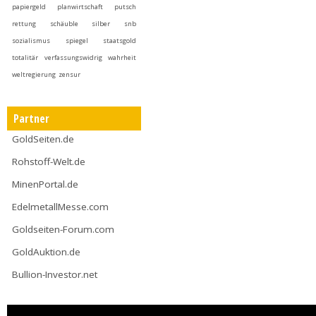
papiergeld
planwirtschaft
putsch
rettung
schäuble
silber
snb
sozialismus
spiegel
staatsgold
totalitär
verfassungswidrig
wahrheit
weltregierung
zensur
Partner
GoldSeiten.de
Rohstoff-Welt.de
MinenPortal.de
EdelmetallMesse.com
Goldseiten-Forum.com
GoldAuktion.de
Bullion-Investor.net