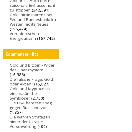
Goldpreis: Auch durch
saisonale Einflüsse nicht
zu stoppen
(342,391)
Gold-Intransparenz bei
Fed und Bundesbank: Im
Westen nichts Neues
(195,474)
Vom deutschen
Energieunsinn
(167,742)
Kommentar-Hits
Gold und Bitcoin - Wider
das Finanzsystem
(16,386)
Die falsche Frage: Gold
oder Aktien?
(15,827)
Gold und Kryptocoins -
eine natürliche
Symbiose?
(2,750)
Die USA bereiten Krieg
gegen Russland vor
(1,857)
Die wahren Strategen
hinter der Ukraine-
Verschwörung
(409)