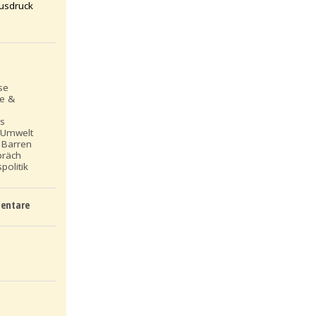
usdruck
se
le &
ns
 Umwelt
 Barren
präch
politik
entare