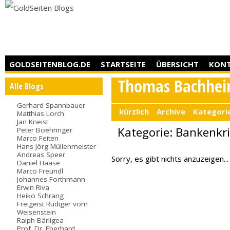
GOLDSEITENBLOG.DE
STARTSEITE
ÜBERSICHT
KON
Thomas Bachhei
Alle Blogs
Gerhard Spannbauer
kürzlich
Archive
Kategori
Matthias Lorch
Jan Kneist
Kategorie: Bankenkr
Peter Boehringer
Marco Feiten
Hans Jörg Müllenmeister
Andreas Speer
Sorry, es gibt nichts anzuzeigen...
Daniel Haase
Marco Freundl
Johannes Forthmann
Erwin Riva
Heiko Schrang
Freigeist Rüdiger vom
Weisenstein
Ralph Bärligea
Prof. Dr. Eberhard