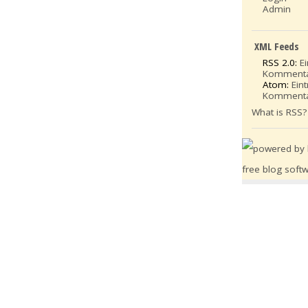
Admin
XML Feeds
RSS 2.0:
E
Komment
Atom:
Ein
Komment
What is RSS?