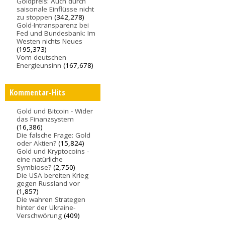
Goldpreis: Auch durch
saisonale Einflüsse nicht
zu stoppen
(342,278)
Gold-Intransparenz bei
Fed und Bundesbank: Im
Westen nichts Neues
(195,373)
Vom deutschen
Energieunsinn
(167,678)
Kommentar-Hits
Gold und Bitcoin - Wider
das Finanzsystem
(16,386)
Die falsche Frage: Gold
oder Aktien?
(15,824)
Gold und Kryptocoins -
eine natürliche
Symbiose?
(2,750)
Die USA bereiten Krieg
gegen Russland vor
(1,857)
Die wahren Strategen
hinter der Ukraine-
Verschwörung
(409)