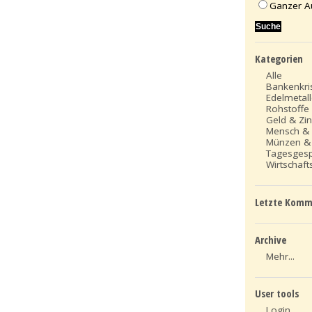
Ganzer A
Kategorien
Alle
Bankenkri
Edelmetal
Rohstoffe
Geld & Zi
Mensch &
Münzen &
Tagesges
Wirtschafts
Letzte Komm
Archive
Mehr...
User tools
Login