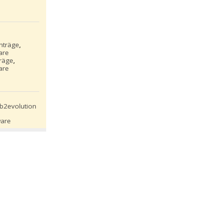
inträge
,
are
träge
,
are