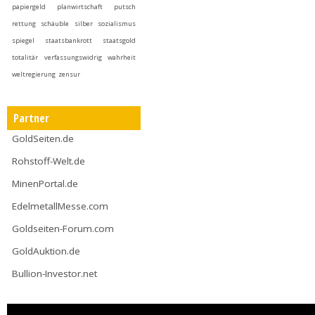
papiergeld
planwirtschaft
putsch
rettung
schäuble
silber
sozialismus
spiegel
staatsbankrott
staatsgold
totalitär
verfassungswidrig
wahrheit
weltregierung
zensur
Partner
GoldSeiten.de
Rohstoff-Welt.de
MinenPortal.de
EdelmetallMesse.com
Goldseiten-Forum.com
GoldAuktion.de
Bullion-Investor.net