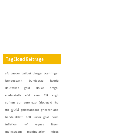
TagCloud Beiträge
afd
baader
bailout
blogger
boehringer
bundesbank
bundestag
bverfg
deutsches gold
dollar
draghi
eu
edelmetalle
efsf
esm
eugh
euliten
eur
euro
ezb
falschgeld
fed
gold
ftd
goldstandard
griechenland
handelsblatt
holt unser gold heim
inflation
iwf
keynes
lügen
mainstream
manipulation
mises