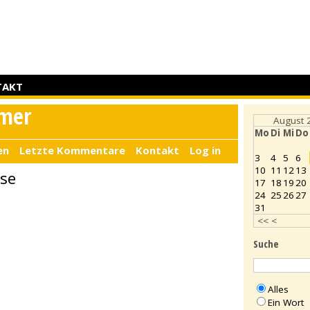
TAKT
mer
August 
Mo
Di
Mi
Do
en
Letzte Kommentare
Kontakt
Log in
3
4
5
6
10
11
12
13
ise
17
18
19
20
24
25
26
27
31
<<
<
Suche
Alles
Ein Wort