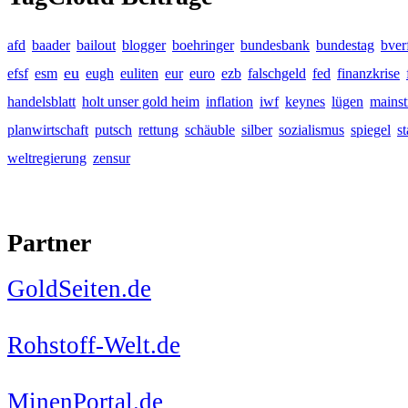
afd
baader
bailout
blogger
boehringer
bundesbank
bundestag
bver
eu
efsf
esm
eugh
euliten
eur
euro
ezb
falschgeld
fed
finanzkrise
handelsblatt
holt unser gold heim
inflation
iwf
keynes
lügen
mains
planwirtschaft
putsch
rettung
schäuble
silber
sozialismus
spiegel
s
weltregierung
zensur
Partner
GoldSeiten.de
Rohstoff-Welt.de
MinenPortal.de