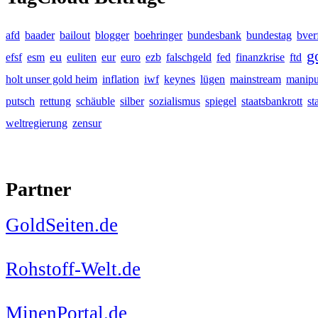
afd
baader
bailout
blogger
boehringer
bundesbank
bundestag
bver
g
eu
efsf
esm
euliten
eur
euro
ezb
falschgeld
fed
finanzkrise
ftd
holt unser gold heim
inflation
iwf
keynes
lügen
mainstream
manipu
putsch
rettung
schäuble
silber
sozialismus
spiegel
staatsbankrott
st
weltregierung
zensur
Partner
GoldSeiten.de
Rohstoff-Welt.de
MinenPortal.de