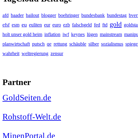
afd
baader
bailout
blogger
boehringer
bundesbank
bundestag
bver
gold
eu
efsf
esm
euliten
eur
euro
ezb
falschgeld
fed
ftd
goldst
holt unser gold heim
inflation
iwf
keynes
lügen
mainstream
manipu
planwirtschaft
putsch
qe
rettung
schäuble
silber
sozialismus
spiege
wahrheit
weltregierung
zensur
Partner
GoldSeiten.de
Rohstoff-Welt.de
MinenPortal.de