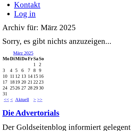
Kontakt
Log in
Archiv für: März 2025
Sorry, es gibt nichts anzuzeigen...
März 2025
Mo
Di
Mi
Do
Fr
Sa
So
1
2
3
4
5
6
7
8
9
10
11
12
13
14
15
16
17
18
19
20
21
22
23
24
25
26
27
28
29
30
31
<<
<
Aktuell
>
>>
Die Advertorials
Der Goldseitenblog informiert gelegentl