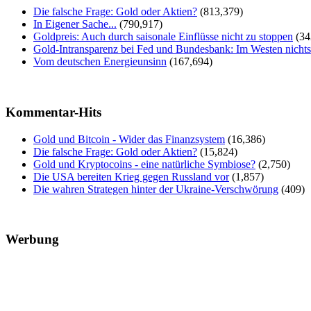
Die falsche Frage: Gold oder Aktien?
(813,379)
In Eigener Sache...
(790,917)
Goldpreis: Auch durch saisonale Einflüsse nicht zu stoppen
(34
Gold-Intransparenz bei Fed und Bundesbank: Im Westen nicht
Vom deutschen Energieunsinn
(167,694)
Kommentar-Hits
Gold und Bitcoin - Wider das Finanzsystem
(16,386)
Die falsche Frage: Gold oder Aktien?
(15,824)
Gold und Kryptocoins - eine natürliche Symbiose?
(2,750)
Die USA bereiten Krieg gegen Russland vor
(1,857)
Die wahren Strategen hinter der Ukraine-Verschwörung
(409)
Werbung