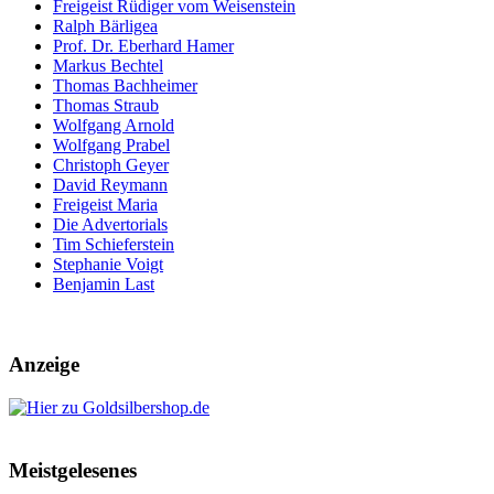
Freigeist Rüdiger vom Weisenstein
Ralph Bärligea
Prof. Dr. Eberhard Hamer
Markus Bechtel
Thomas Bachheimer
Thomas Straub
Wolfgang Arnold
Wolfgang Prabel
Christoph Geyer
David Reymann
Freigeist Maria
Die Advertorials
Tim Schieferstein
Stephanie Voigt
Benjamin Last
Anzeige
Meistgelesenes