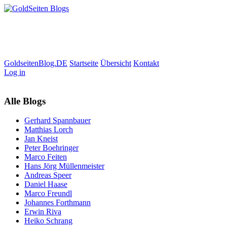
GoldseitenBlog.DE
Startseite
Übersicht
Kontakt
Log in
Alle Blogs
Gerhard Spannbauer
Matthias Lorch
Jan Kneist
Peter Boehringer
Marco Feiten
Hans Jörg Müllenmeister
Andreas Speer
Daniel Haase
Marco Freundl
Johannes Forthmann
Erwin Riva
Heiko Schrang