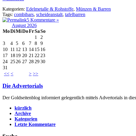
Kategorien:
Edelmetalle & Rohstoffe
,
Münzen & Barren
Tags:
combibars
,
scheideanstalt
,
tafelbarren
5 Kommentare »
August 2026
Mo
Di
Mi
Do
Fr
Sa
So
1
2
3
4
5
6
7
8
9
10
11
12
13
14
15
16
17
18
19
20
21
22
23
24
25
26
27
28
29
30
31
<<
<
>
>>
Die Advertorials
Der Goldseitenblog informiert gelegentlich mittels Advertorials in di
kürzlich
Archive
Kategorien
Letzte Kommentare