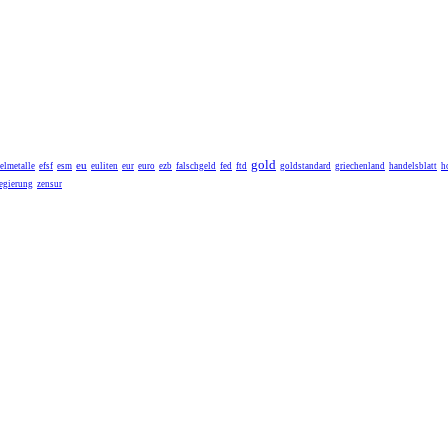
gold
eu
elmetalle
efsf
esm
euliten
eur
euro
ezb
falschgeld
fed
ftd
goldstandard
griechenland
handelsblatt
h
egierung
zensur