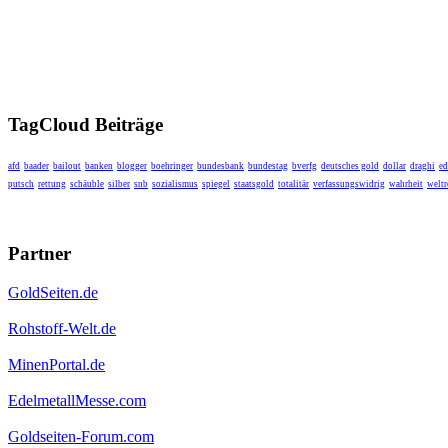
TagCloud Beiträge
afd
baader
bailout
banken
blogger
boehringer
bundesbank
bundestag
bverfg
deutsches gold
dollar
draghi
ed
putsch
rettung
schäuble
silber
snb
sozialismus
spiegel
staatsgold
totalitär
verfassungswidrig
wahrheit
weltr
Partner
GoldSeiten.de
Rohstoff-Welt.de
MinenPortal.de
EdelmetallMesse.com
Goldseiten-Forum.com