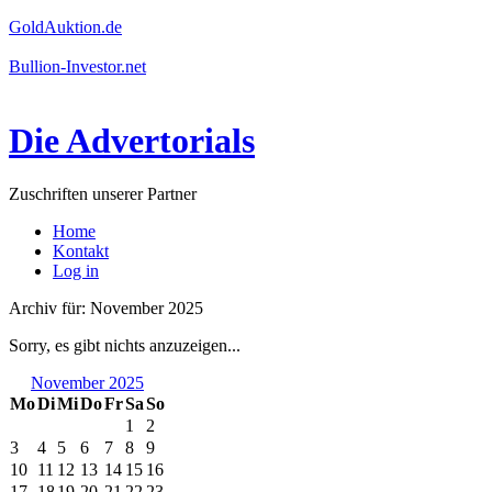
GoldAuktion.de
Bullion-Investor.net
Die Advertorials
Zuschriften unserer Partner
Home
Kontakt
Log in
Archiv für: November 2025
Sorry, es gibt nichts anzuzeigen...
November 2025
Mo
Di
Mi
Do
Fr
Sa
So
1
2
3
4
5
6
7
8
9
10
11
12
13
14
15
16
17
18
19
20
21
22
23