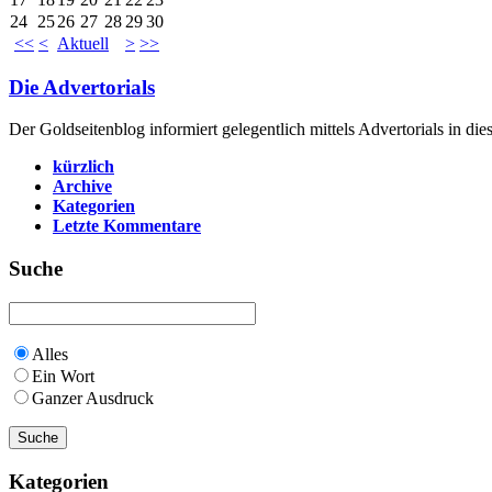
24
25
26
27
28
29
30
<<
<
Aktuell
>
>>
Die Advertorials
Der Goldseitenblog informiert gelegentlich mittels Advertorials in di
kürzlich
Archive
Kategorien
Letzte Kommentare
Suche
Alles
Ein Wort
Ganzer Ausdruck
Kategorien