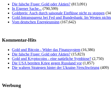
Die falsche Frage: Gold oder Aktien?
(813,091)
In Eigener Sache...
(790,599)
Goldpreis: Auch durch saisonale Einflüsse nicht zu stoppen
(34
Gold-Intransparenz bei Fed und Bundesbank: Im Westen nicht
Vom deutschen Energieunsinn
(167,642)
Kommentar-Hits
Gold und Bitcoin - Wider das Finanzsystem
(16,386)
Die falsche Frage: Gold oder Aktien?
(15,823)
Gold und Kryptocoins - eine natürliche Symbiose?
(2,750)
Die USA bereiten Krieg gegen Russland vor
(1,857)
Die wahren Strategen hinter der Ukraine-Verschwörung
(409)
Werbung