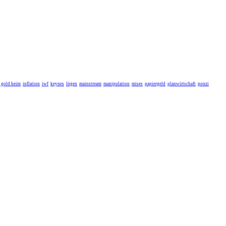
r gold heim
inflation
iwf
keynes
lügen
mainstream
manipulation
mises
papiergeld
planwirtschaft
ponzi