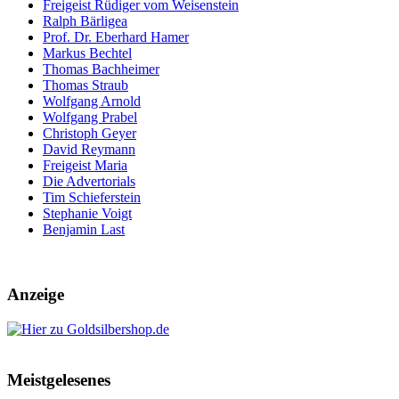
Freigeist Rüdiger vom Weisenstein
Ralph Bärligea
Prof. Dr. Eberhard Hamer
Markus Bechtel
Thomas Bachheimer
Thomas Straub
Wolfgang Arnold
Wolfgang Prabel
Christoph Geyer
David Reymann
Freigeist Maria
Die Advertorials
Tim Schieferstein
Stephanie Voigt
Benjamin Last
Anzeige
Meistgelesenes