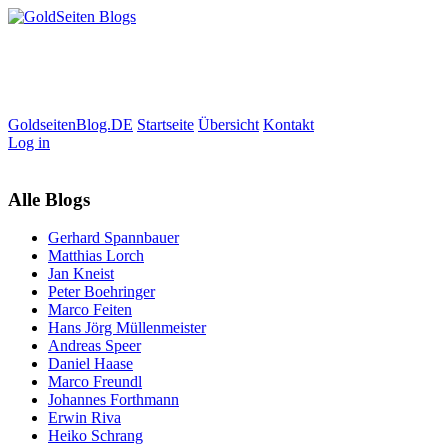
GoldseitenBlog.DE
Startseite
Übersicht
Kontakt
Log in
Alle Blogs
Gerhard Spannbauer
Matthias Lorch
Jan Kneist
Peter Boehringer
Marco Feiten
Hans Jörg Müllenmeister
Andreas Speer
Daniel Haase
Marco Freundl
Johannes Forthmann
Erwin Riva
Heiko Schrang