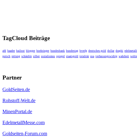
TagCloud Beiträge
afd
baader
bailout
blogger
boehringer
bundesbank
bundestag
bverfg
deutsches gold
dollar
draghi
edelmetall
putsch
rettung
schäuble
silber
sozialismus
spiegel
staatsgold
totalitär
usa
verfassungswidrig
wahrheit
weltr
Partner
GoldSeiten.de
Rohstoff-Welt.de
MinenPortal.de
EdelmetallMesse.com
Goldseiten-Forum.com