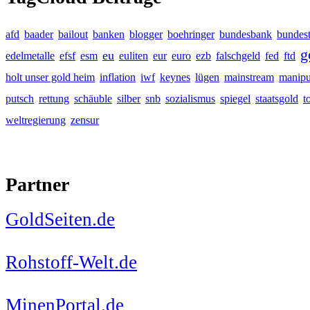
afd
baader
bailout
banken
blogger
boehringer
bundesbank
bundes
g
eu
edelmetalle
efsf
esm
euliten
eur
euro
ezb
falschgeld
fed
ftd
holt unser gold heim
inflation
iwf
keynes
lügen
mainstream
manipu
putsch
rettung
schäuble
silber
snb
sozialismus
spiegel
staatsgold
t
weltregierung
zensur
Partner
GoldSeiten.de
Rohstoff-Welt.de
MinenPortal.de