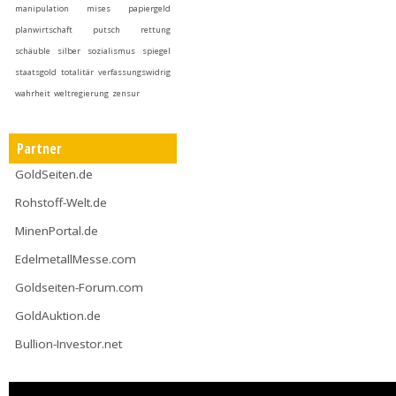
manipulation
mises
papiergeld
planwirtschaft
putsch
rettung
schäuble
silber
sozialismus
spiegel
staatsgold
totalitär
verfassungswidrig
wahrheit
weltregierung
zensur
Partner
GoldSeiten.de
Rohstoff-Welt.de
MinenPortal.de
EdelmetallMesse.com
Goldseiten-Forum.com
GoldAuktion.de
Bullion-Investor.net