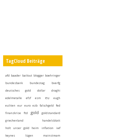
TagCloud Beiträge
afd
baader
bailout
blogger
boehringer
bundesbank
bundestag
bverfg
deutsches gold
dollar
draghi
eu
edelmetalle
efsf
esm
eugh
euliten
eur
euro
ezb
falschgeld
fed
gold
finanzkrise
ftd
goldstandard
griechenland
handelsblatt
holt unser gold heim
inflation
iwf
keynes
lügen
mainstream