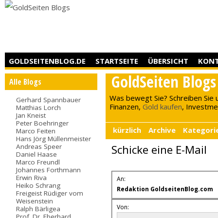
GOLDSEITENBLOG.DE
STARTSEITE
ÜBERSICHT
KON
GoldSeiten Blogs
Alle Blogs
Was bewegt Sie? Schreiben Sie 
Gerhard Spannbauer
Finanzen,
Gold kaufen
, Investment
Matthias Lorch
Jan Kneist
Peter Boehringer
kürzlich
Archive
Kategori
Marco Feiten
Hans Jörg Müllenmeister
Andreas Speer
Schicke eine E-Mail
Daniel Haase
Marco Freundl
Johannes Forthmann
Erwin Riva
An:
Heiko Schrang
Redaktion GoldseitenBlog.com
Freigeist Rüdiger vom
Weisenstein
Von:
Ralph Bärligea
Prof. Dr. Eberhard