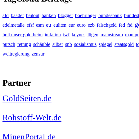
afd
baader
bailout
banken
blogger
boehringer
bundesbank
bundes
g
eu
edelmetalle
efsf
esm
euliten
eur
euro
ezb
falschgeld
fed
ftd
holt unser gold heim
inflation
iwf
keynes
lügen
mainstream
manipu
putsch
rettung
schäuble
silber
snb
sozialismus
spiegel
staatsgold
t
weltregierung
zensur
Partner
GoldSeiten.de
Rohstoff-Welt.de
MinenPortal.de