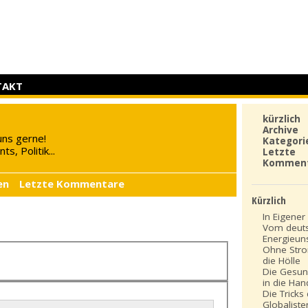
TAKT
kürzlich
Archive
uns gerne!
Kategori
s, Politik...
Letzte
Kommen
en
Letzte Kommentare
Kürzlich
In Eigener 
Vom deut
Energieun
Ohne Stro
die Hölle
Die Gesun
in die Ha
Die Tricks
Globaliste