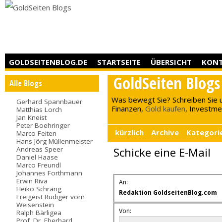
GOLDSEITENBLOG.DE
STARTSEITE
ÜBERSICHT
KON
GoldSeiten Blogs
Alle Blogs
Was bewegt Sie? Schreiben Sie 
Gerhard Spannbauer
Finanzen,
Gold kaufen
, Investment
Matthias Lorch
Jan Kneist
Peter Boehringer
kürzlich
Archive
Kategori
Marco Feiten
Hans Jörg Müllenmeister
Andreas Speer
Schicke eine E-Mail
Daniel Haase
Marco Freundl
Johannes Forthmann
Erwin Riva
An:
Heiko Schrang
Redaktion GoldseitenBlog.com
Freigeist Rüdiger vom
Weisenstein
Von:
Ralph Bärligea
Prof. Dr. Eberhard