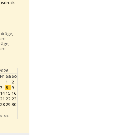
usdruck
inträge
,
are
träge
,
are
2026
Fr
Sa
So
1
2
7
8
9
14
15
16
21
22
23
28
29
30
>
>>