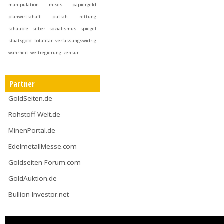
manipulation
mises
papiergeld
planwirtschaft
putsch
rettung
schäuble
silber
sozialismus
spiegel
staatsgold
totalitär
verfassungswidrig
wahrheit
weltregierung
zensur
Partner
GoldSeiten.de
Rohstoff-Welt.de
MinenPortal.de
EdelmetallMesse.com
Goldseiten-Forum.com
GoldAuktion.de
Bullion-Investor.net