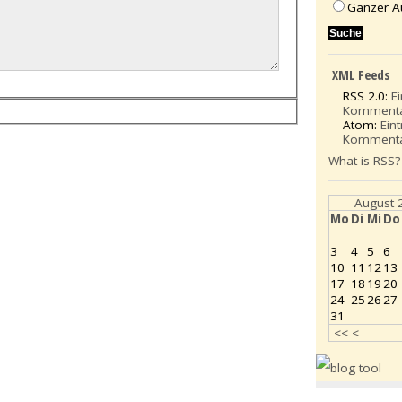
Ganzer A
XML Feeds
RSS 2.0:
E
Komment
Atom:
Ein
Komment
What is RSS?
August 
Mo
Di
Mi
Do
3
4
5
6
10
11
12
13
17
18
19
20
24
25
26
27
31
<<
<