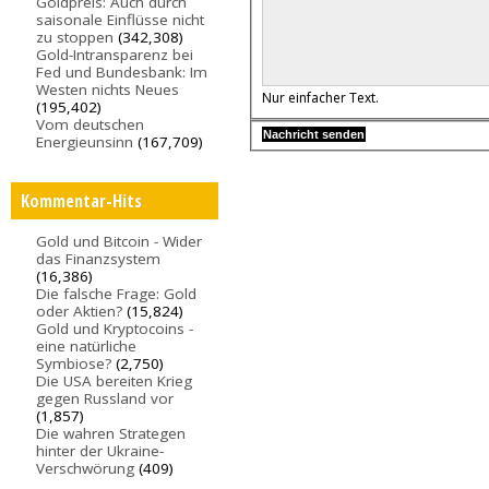
Goldpreis: Auch durch
saisonale Einflüsse nicht
zu stoppen
(342,308)
Gold-Intransparenz bei
Fed und Bundesbank: Im
Westen nichts Neues
Nur einfacher Text.
(195,402)
Vom deutschen
Energieunsinn
(167,709)
Kommentar-Hits
Gold und Bitcoin - Wider
das Finanzsystem
(16,386)
Die falsche Frage: Gold
oder Aktien?
(15,824)
Gold und Kryptocoins -
eine natürliche
Symbiose?
(2,750)
Die USA bereiten Krieg
gegen Russland vor
(1,857)
Die wahren Strategen
hinter der Ukraine-
Verschwörung
(409)