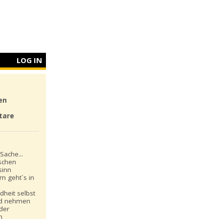
LOG IN
en
tare
Sache...
schen
sinn
m geht´s in
dheit selbst
nd nehmen
 der
n