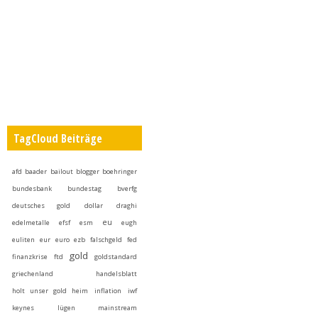
TagCloud Beiträge
afd
baader
bailout
blogger
boehringer
bundesbank
bundestag
bverfg
deutsches gold
dollar
draghi
eu
edelmetalle
efsf
esm
eugh
euliten
eur
euro
ezb
falschgeld
fed
gold
finanzkrise
ftd
goldstandard
griechenland
handelsblatt
holt unser gold heim
inflation
iwf
keynes
lügen
mainstream