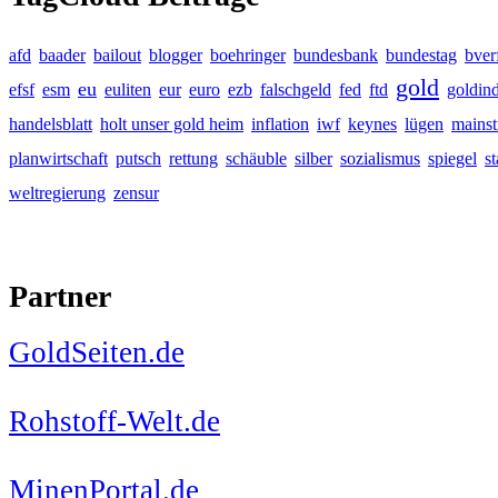
afd
baader
bailout
blogger
boehringer
bundesbank
bundestag
bver
gold
eu
efsf
esm
euliten
eur
euro
ezb
falschgeld
fed
ftd
goldin
handelsblatt
holt unser gold heim
inflation
iwf
keynes
lügen
mains
planwirtschaft
putsch
rettung
schäuble
silber
sozialismus
spiegel
s
weltregierung
zensur
Partner
GoldSeiten.de
Rohstoff-Welt.de
MinenPortal.de