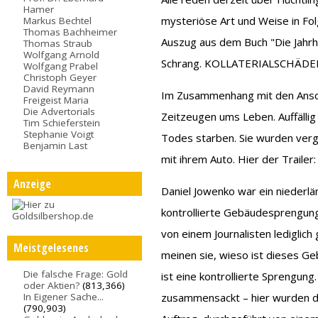
Hamer
mysteriöse Art und Weise in Fo
Markus Bechtel
Thomas Bachheimer
Auszug aus dem Buch "Die Jahrhu
Thomas Straub
Wolfgang Arnold
Schrang. KOLLATERIALSCHÄDE
Wolfgang Prabel
Christoph Geyer
David Reymann
Im Zusammenhang mit den Ansc
Freigeist Maria
Die Advertorials
Zeitzeugen ums Leben. Auffällig 
Tim Schieferstein
Stephanie Voigt
Todes starben. Sie wurden verg
Benjamin Last
mit ihrem Auto. Hier der Trailer
Anzeige
Daniel Jowenko war ein niederl
kontrollierte Gebäudesprengung
von einem Journalisten lediglich
Meistgelesenes
meinen sie, wieso ist dieses G
Die falsche Frage: Gold
ist eine kontrollierte Sprengun
oder Aktien?
(813,366)
In Eigener Sache...
zusammensackt – hier wurden di
(790,903)