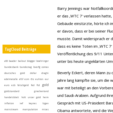
Barry Jennings war Notfallkoor
er das ‚WTC 7‘ verlassen hatte,
Gebäude einstürzte, hörte ich i
er davon, dass er bei seiner Fl
musste. Damit widersprach er de
dass es keine Toten im ‚WTC 7‘
TagCloud Beiträge
Veröffentlichung des 9/11 Unter
unter bis heute ungeklärten Um
afd
baader
bailout
blogger
boehringer
bundesbank
bundestag
bverfg
comex
Beverly Eckert, deren Mann zu 
deutsches gold
dollar
draghi
eu
edelmetalle
efsf
esm
euliten
eur
Jahre lang kämpfte sie, um die 
gold
euro
ezb
falschgeld
fed
ftd
war mit beteiligt an den Vorbe
goldstandard
griechenland
und Saudi-Arabien. Aufgrund ihre
handelsblatt
holt unser gold heim
Gespräch mit US-Präsident Bara
inflation
iwf
keynes
lügen
mainstream
manipulation
mises
Obama antwortete, wird die Wel