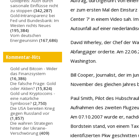
Auftrag, durchgeführt von eine
Goldpreis: Auch durch
saisonale Einflüsse nicht
er zum ersten Mal den Einsturz
zu stoppen
(342,287)
Gold-Intransparenz bei
Center 7‘ in einem Video sah. Im
Fed und Bundesbank: Im
Westen nichts Neues
Autounfall auf einer niederländi
(195,384)
Vom deutschen
Energieunsinn
(167,686)
David Wherley, der Chef der Wa
Abfangjäger orderte. Am 22.06.
Kommentar-Hits
Washington.
Gold und Bitcoin - Wider
das Finanzsystem
Bill Cooper, Journalist, der im 
(16,386)
Die falsche Frage: Gold
November des gleichen Jahres 
oder Aktien?
(15,824)
Gold und Kryptocoins -
Paul Smith, Pilot des Hubschra
eine natürliche
Symbiose?
(2,750)
Aufnahmen des zweiten Flugzeu
Die USA bereiten Krieg
gegen Russland vor
Am 07.10.2007 wurde er, nachd
(1,857)
Die wahren Strategen
Bordstein stand, von einem Taxi
hinter der Ukraine-
Verschwörung
(409)
identifizierten Pkw geschnitten