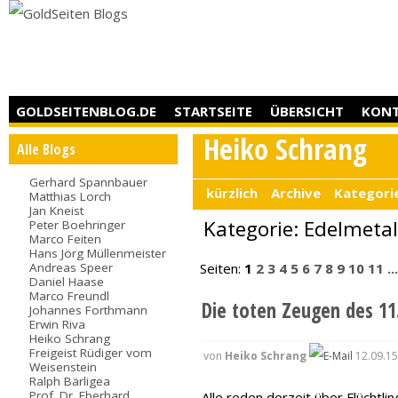
GOLDSEITENBLOG.DE
STARTSEITE
ÜBERSICHT
KON
Heiko Schrang
Alle Blogs
Gerhard Spannbauer
kürzlich
Archive
Kategori
Matthias Lorch
Jan Kneist
Kategorie: Edelmetal
Peter Boehringer
Marco Feiten
Hans Jörg Müllenmeister
Andreas Speer
Seiten:
1
2
3
4
5
6
7
8
9
10
11
..
Daniel Haase
Marco Freundl
Die toten Zeugen des 11
Johannes Forthmann
Erwin Riva
Heiko Schrang
Freigeist Rüdiger vom
von
Heiko Schrang
12.09.15
Weisenstein
Ralph Bärligea
Prof. Dr. Eberhard
Alle reden derzeit über Flüchtli