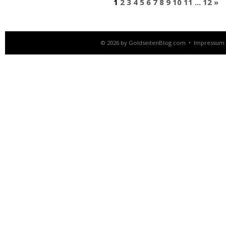
1
2
3
4
5
6
7
8
9
10
11
...
12
»
© 2026 by
GoldseitenBlog.com
•
Impressum