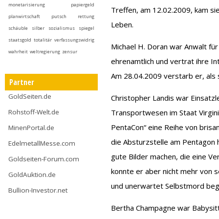
monetarisierung
papiergeld
Treffen, am 12.02.2009, kam si
planwirtschaft
putsch
rettung
Leben.
schäuble
silber
sozialismus
spiegel
staatsgold
totalitär
verfassungswidrig
Michael H. Doran war Anwalt für
wahrheit
weltregierung
zensur
ehrenamtlich und vertrat ihre In
Am 28.04.2009 verstarb er, als 
Partner
GoldSeiten.de
Christopher Landis war Einsatzl
Rohstoff-Welt.de
Transportwesen im Staat Virgin
PentaCon“ eine Reihe von brisa
MinenPortal.de
die Absturzstelle am Pentagon h
EdelmetallMesse.com
gute Bilder machen, die eine Ve
Goldseiten-Forum.com
konnte er aber nicht mehr von s
GoldAuktion.de
und unerwartet Selbstmord beg
Bullion-Investor.net
Bertha Champagne war Babysitte