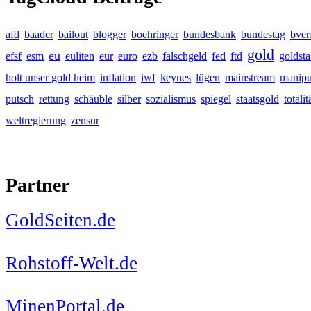
afd
baader
bailout
blogger
boehringer
bundesbank
bundestag
bver
gold
eu
efsf
esm
euliten
eur
euro
ezb
falschgeld
fed
ftd
goldst
holt unser gold heim
inflation
iwf
keynes
lügen
mainstream
manipu
putsch
rettung
schäuble
silber
sozialismus
spiegel
staatsgold
totalit
weltregierung
zensur
Partner
GoldSeiten.de
Rohstoff-Welt.de
MinenPortal.de