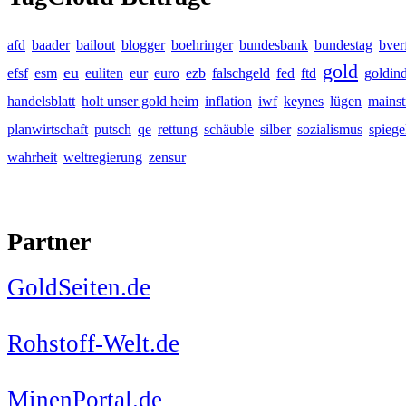
afd
baader
bailout
blogger
boehringer
bundesbank
bundestag
bver
gold
eu
efsf
esm
euliten
eur
euro
ezb
falschgeld
fed
ftd
goldin
handelsblatt
holt unser gold heim
inflation
iwf
keynes
lügen
mains
planwirtschaft
putsch
qe
rettung
schäuble
silber
sozialismus
spiege
wahrheit
weltregierung
zensur
Partner
GoldSeiten.de
Rohstoff-Welt.de
MinenPortal.de