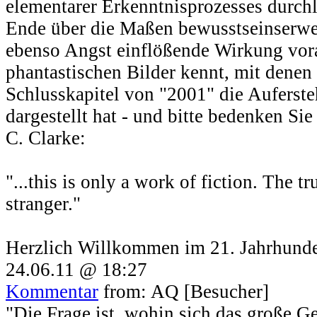
elementarer Erkenntnisprozesses durch
Ende über die Maßen bewusstseinserwei
ebenso Angst einflößende Wirkung vora
phantastischen Bilder kennt, mit denen
Schlusskapitel von "2001" die Aufers
dargestellt hat - und bitte bedenken Si
C. Clarke:
"...this is only a work of fiction. The tr
stranger."
Herzlich Willkommen im 21. Jahrhunde
24.06.11 @ 18:27
Kommentar
from: AQ [Besucher]
"Die Frage ist, wohin sich das große G