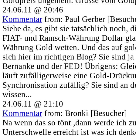
Goldpreis ungemein. Grüsse vom Gold
24.06.11 @ 20:46
Kommentar
from: Paul Gerber [Besuch
Siehe da, es gibt sie tatsächlich noch, 
FIAT- und Ramsch-Währung Dollar glau
Währung Gold wetten. Und das auf gol
sich hier im richtigen Blog? Sie sind j
Bernanke und der FED! Übrigens: Gleic
läuft zufälligerweise eine Gold-Drückun
Synchronisation zufällig? Sie sind an d
wissen...
24.06.11 @ 21:10
Kommentar
from: Bronki [Besucher]
Na wenn das so tönt ,dann werde ich z
Unterschwelle erreicht ist was ich den