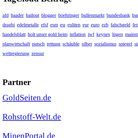
afd
baader
bailout
blogger
boehringer
bullenmarkt
bundesbank
bu
eu
draghi
edelmetalle
efsf
esm
euliten
eur
euro
ezb
falschgeld
fe
handelsblatt
holt unser gold heim
inflation
iwf
keynes
lügen
mains
planwirtschaft
putsch
rettung
schäuble
silber
sozialismus
spiegel
s
weltregierung
zensur
Partner
GoldSeiten.de
Rohstoff-Welt.de
MinenPortal.de