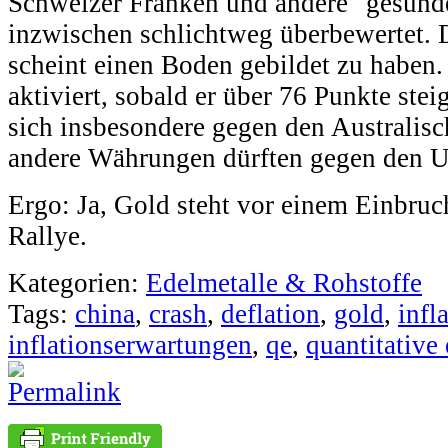
Schweizer Franken und andere "gesund
inzwischen schlichtweg überbewertet.
scheint einen Boden gebildet zu haben.
aktiviert, sobald er über 76 Punkte ste
sich insbesondere gegen den Australisc
andere Währungen dürften gegen den US
Ergo: Ja, Gold steht vor einem Einbruc
Rallye.
Kategorien:
Edelmetalle & Rohstoffe
Tags:
china
,
crash
,
deflation
,
gold
,
infl
inflationserwartungen
,
qe
,
quantitative