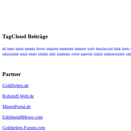
TagCloud Beiträge
afd
baader
bailout
bernanke
blogger
boehringer
bundesbank
bundestag
bverfg
deutsches gold
dollar
draghi
planwirtschaft
putsch
rettung
schäuble
silber
sozialismus
spiegel
staatsgold
totalitär
verfassungswidrig
wahr
Partner
GoldSeiten.de
Rohstoff-Welt.de
MinenPortal.de
EdelmetallMesse.com
Goldseiten-Forum.com