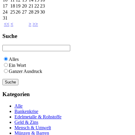
17
18
19
20
21
22
23
24
25
26
27
28
29
30
31
<<
<
>
>>
Suche
Alles
Ein Wort
Ganzer Ausdruck
Kategorien
Alle
Bankenkrise
Edelmetalle & Rohstoffe
Geld & Zins
Mensch & Umwelt
Münzen & Barren