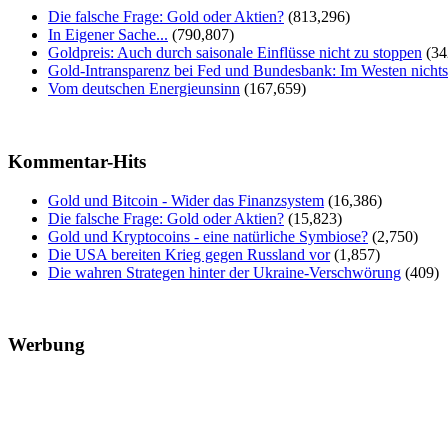
Die falsche Frage: Gold oder Aktien?
(813,296)
In Eigener Sache...
(790,807)
Goldpreis: Auch durch saisonale Einflüsse nicht zu stoppen
(34
Gold-Intransparenz bei Fed und Bundesbank: Im Westen nicht
Vom deutschen Energieunsinn
(167,659)
Kommentar-Hits
Gold und Bitcoin - Wider das Finanzsystem
(16,386)
Die falsche Frage: Gold oder Aktien?
(15,823)
Gold und Kryptocoins - eine natürliche Symbiose?
(2,750)
Die USA bereiten Krieg gegen Russland vor
(1,857)
Die wahren Strategen hinter der Ukraine-Verschwörung
(409)
Werbung