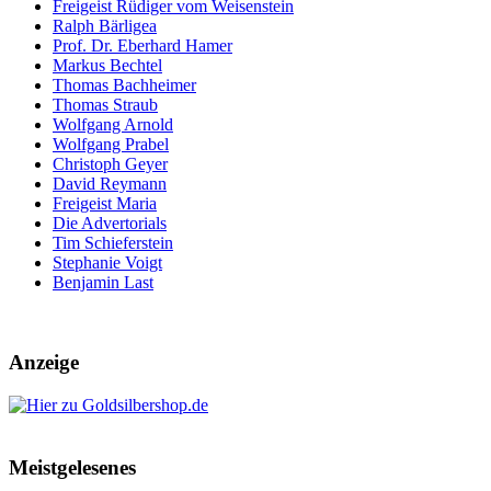
Freigeist Rüdiger vom Weisenstein
Ralph Bärligea
Prof. Dr. Eberhard Hamer
Markus Bechtel
Thomas Bachheimer
Thomas Straub
Wolfgang Arnold
Wolfgang Prabel
Christoph Geyer
David Reymann
Freigeist Maria
Die Advertorials
Tim Schieferstein
Stephanie Voigt
Benjamin Last
Anzeige
Meistgelesenes