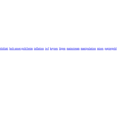
lsblatt
holt unser gold heim
inflation
iwf
keynes
lügen
mainstream
manipulation
mises
papiergeld