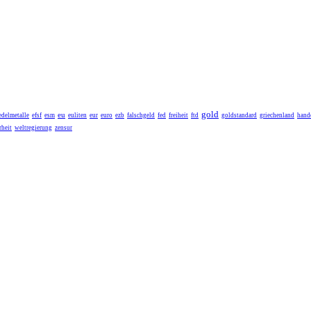
gold
eu
edelmetalle
efsf
esm
euliten
eur
euro
ezb
falschgeld
fed
freiheit
ftd
goldstandard
griechenland
hande
heit
weltregierung
zensur