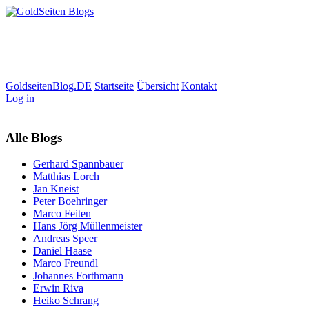
GoldseitenBlog.DE
Startseite
Übersicht
Kontakt
Log in
Alle Blogs
Gerhard Spannbauer
Matthias Lorch
Jan Kneist
Peter Boehringer
Marco Feiten
Hans Jörg Müllenmeister
Andreas Speer
Daniel Haase
Marco Freundl
Johannes Forthmann
Erwin Riva
Heiko Schrang