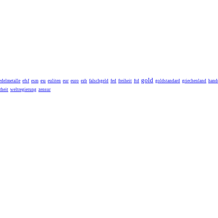
gold
eu
edelmetalle
efsf
esm
euliten
eur
euro
ezb
falschgeld
fed
freiheit
ftd
goldstandard
griechenland
hande
heit
weltregierung
zensur