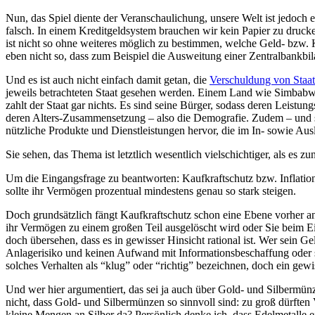
Nun, das Spiel diente der Veranschaulichung, unsere Welt ist jedoch e
falsch. In einem Kreditgeldsystem brauchen wir kein Papier zu druc
ist nicht so ohne weiteres möglich zu bestimmen, welche Geld- bzw. Kre
eben nicht so, dass zum Beispiel die Ausweitung einer Zentralbankbila
Und es ist auch nicht einfach damit getan, die
Verschuldung von Staate
jeweils betrachteten Staat gesehen werden. Einem Land wie Simbabwe
zahlt der Staat gar nichts. Es sind seine Bürger, sodass deren Leistu
deren Alters-Zusammensetzung – also die Demografie. Zudem – und sp
nützliche Produkte und Dienstleistungen hervor, die im In- sowie Au
Sie sehen, das Thema ist letztlich wesentlich vielschichtiger, als es zu
Um die Eingangsfrage zu beantworten: Kaufkraftschutz bzw. Inflations
sollte ihr Vermögen prozentual mindestens genau so stark steigen.
Doch grundsätzlich fängt Kaufkraftschutz schon eine Ebene vorher an:
ihr Vermögen zu einem großen Teil ausgelöscht wird oder Sie beim Ein
doch übersehen, dass es in gewisser Hinsicht rational ist. Wer sein 
Anlagerisiko und keinen Aufwand mit Informationsbeschaffung oder so
solches Verhalten als “klug” oder “richtig” bezeichnen, doch ein gewi
Und wer hier argumentiert, das sei ja auch über Gold- und Silbermün
nicht, dass Gold- und Silbermünzen so sinnvoll sind: zu groß dürften
kleine Mengen an Silber da? Persönlich denke ich, dass Edelmetalle ei