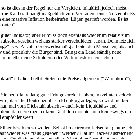
 ist dies in der Regel nur ein Vergleich, inhaltlich jedoch meist
 die Kaufkraft hängt maßgeblich vom Vertrauen seiner Nutzer ab. Es
 eine massive Inflation herbeirufen, Lügen gestraft worden. Es ist
 Konten”.
n guter Indikator, aber er muss doch ebenfalls wiederum relativ zum
bsolut gesehen weitaus stärker verschuldeten Japan. Denn letztlich
germenge” bzw. Anzahl der erwerbsmäßig arbeitenden Menschen, als auch
 und produktiv die Bürger sind. Bringt ein Land ständig neue
 unmittelbar eine Schulden- oder Währungskrise entstehen.
raft” erhalten bleibt. Steigen die Preise allgemein (“Warenkorb”),
Sie neun Jahre lang gute Erträge erreicht haben, im zehnten jedoch
wird, dass die Deutschen ihr Geld unklug anlegen, so wird hierbei
 man mal vom Diebstahl absieht – auch kein Liquiditäts- und
 denn damit verdient er kein Geld. Ich möchte auch keineswegs ein
ll empfehlenswert.
ilber bezahlen zu wollen. Selbst im extremen Krisenfall glaube ich
t-Kauf wieder was “raus gegeben” werden? Hat Ihr Bäcker ausreichend
ung für alle Szenarien darstellen. Nicht ohne Grund hatten sich