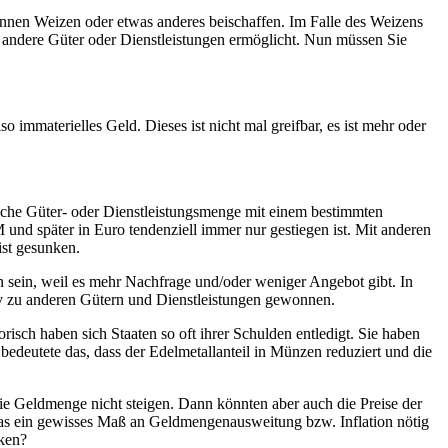
Tonnen Weizen oder etwas anderes beischaffen. Im Falle des Weizens
en andere Güter oder Dienstleistungen ermöglicht. Nun müssen Sie
immaterielles Geld. Dieses ist nicht mal greifbar, es ist mehr oder
elche Güter- oder Dienstleistungsmenge mit einem bestimmten
M und später in Euro tendenziell immer nur gestiegen ist. Mit anderen
st gesunken.
en sein, weil es mehr Nachfrage und/oder weniger Angebot gibt. In
iv zu anderen Gütern und Dienstleistungen gewonnen.
isch haben sich Staaten so oft ihrer Schulden entledigt. Sie haben
bedeutete das, dass der Edelmetallanteil in Münzen reduziert und die
 Geldmenge nicht steigen. Dann könnten aber auch die Preise der
l, das ein gewisses Maß an Geldmengenausweitung bzw. Inflation nötig
cken?