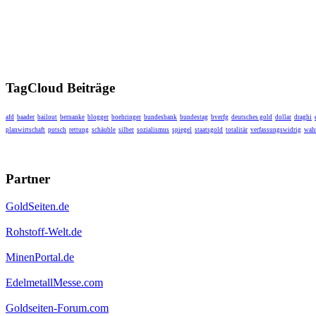
TagCloud Beiträge
afd
baader
bailout
bernanke
blogger
boehringer
bundesbank
bundestag
bverfg
deutsches gold
dollar
draghi
planwirtschaft
putsch
rettung
schäuble
silber
sozialismus
spiegel
staatsgold
totalitär
verfassungswidrig
wahr
Partner
GoldSeiten.de
Rohstoff-Welt.de
MinenPortal.de
EdelmetallMesse.com
Goldseiten-Forum.com