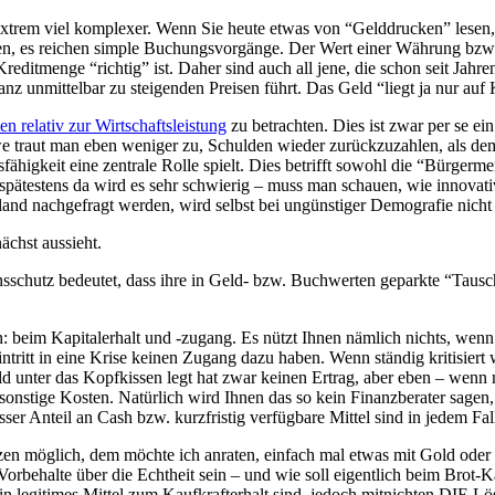
xtrem viel komplexer. Wenn Sie heute etwas von “Gelddrucken” lesen, so
ken, es reichen simple Buchungsvorgänge. Der Wert einer Währung bzw.
ditmenge “richtig” ist. Daher sind auch all jene, die schon seit Jahren
nz unmittelbar zu steigenden Preisen führt. Das Geld “liegt ja nur auf
n relativ zur Wirtschaftsleistung
zu betrachten. Dies ist zwar per se ei
 traut man eben weniger zu, Schulden wieder zurückzuzahlen, als dem a
ngsfähigkeit eine zentrale Rolle spielt. Dies betrifft sowohl die “Bür
ätestens da wird es sehr schwierig – muss man schauen, wie innovativ
sland nachgefragt werden, wird selbst bei ungünstiger Demografie nicht
nächst aussieht.
schutz bedeutet, dass ihre in Geld- bzw. Buchwerten geparkte “Tauschk
 beim Kapitalerhalt und -zugang. Es nützt Ihnen nämlich nichts, wenn 
tritt in eine Krise keinen Zugang dazu haben. Wenn ständig kritisiert 
Geld unter das Kopfkissen legt hat zwar keinen Ertrag, aber eben – wenn
nstige Kosten. Natürlich wird Ihnen das so kein Finanzberater sagen,
sser Anteil an Cash bzw. kurzfristig verfügbare Mittel sind in jedem Fa
zen möglich, dem möchte ich anraten, einfach mal etwas mit Gold oder S
 Vorbehalte über die Echtheit sein – und wie soll eigentlich beim Bro
n legitimes Mittel zum Kaufkrafterhalt sind, jedoch mitnichten DIE Lös