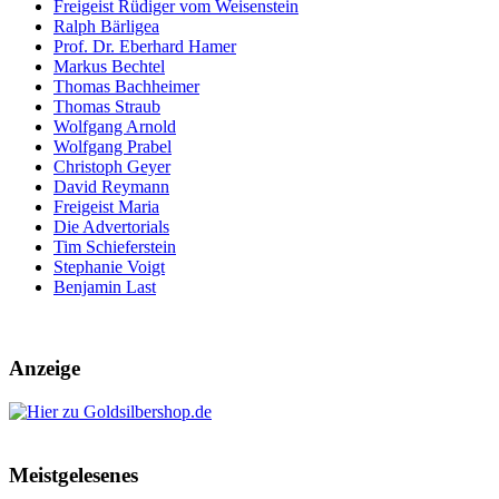
Freigeist Rüdiger vom Weisenstein
Ralph Bärligea
Prof. Dr. Eberhard Hamer
Markus Bechtel
Thomas Bachheimer
Thomas Straub
Wolfgang Arnold
Wolfgang Prabel
Christoph Geyer
David Reymann
Freigeist Maria
Die Advertorials
Tim Schieferstein
Stephanie Voigt
Benjamin Last
Anzeige
Meistgelesenes