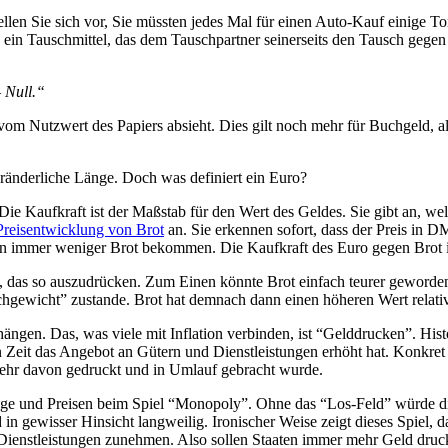
ellen Sie sich vor, Sie müssten jedes Mal für einen Auto-Kauf einige 
ld ein Tauschmittel, das dem Tauschpartner seinerseits den Tausch geg
 Null.“
m Nutzwert des Papiers absieht. Dies gilt noch mehr für Buchgeld, also 
ränderliche Länge. Doch was definiert ein Euro?
ie Kaufkraft ist der Maßstab für den Wert des Geldes. Sie gibt an, w
Preisentwicklung von Brot
an. Sie erkennen sofort, dass der Preis in D
ren immer weniger Brot bekommen. Die Kaufkraft des Euro gegen Brot i
tig, das so auszudrücken. Zum Einen könnte Brot einfach teurer geword
ichgewicht” zustande. Brot hat demnach dann einen höheren Wert relat
gen. Das, was viele mit Inflation verbinden, ist “Gelddrucken”. Histor
n Zeit das Angebot an Gütern und Dienstleistungen erhöht hat. Konkret 
ehr davon gedruckt und in Umlauf gebracht wurde.
e und Preisen beim Spiel “Monopoly”. Ohne das “Los-Feld” würde die
nd in gewisser Hinsicht langweilig. Ironischer Weise zeigt dieses Spie
nd Dienstleistungen zunehmen. Also sollen Staaten immer mehr Geld dru