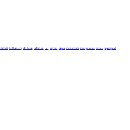
lsblatt
holt unser gold heim
inflation
iwf
keynes
lügen
mainstream
manipulation
mises
papiergeld