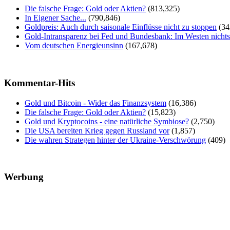
Die falsche Frage: Gold oder Aktien?
(813,325)
In Eigener Sache...
(790,846)
Goldpreis: Auch durch saisonale Einflüsse nicht zu stoppen
(34
Gold-Intransparenz bei Fed und Bundesbank: Im Westen nicht
Vom deutschen Energieunsinn
(167,678)
Kommentar-Hits
Gold und Bitcoin - Wider das Finanzsystem
(16,386)
Die falsche Frage: Gold oder Aktien?
(15,823)
Gold und Kryptocoins - eine natürliche Symbiose?
(2,750)
Die USA bereiten Krieg gegen Russland vor
(1,857)
Die wahren Strategen hinter der Ukraine-Verschwörung
(409)
Werbung