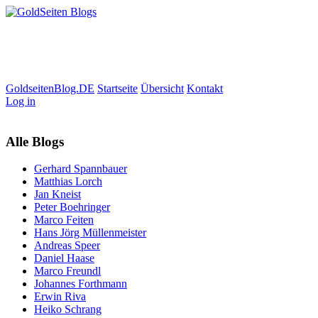
GoldseitenBlog.DE
Startseite
Übersicht
Kontakt
Log in
Alle Blogs
Gerhard Spannbauer
Matthias Lorch
Jan Kneist
Peter Boehringer
Marco Feiten
Hans Jörg Müllenmeister
Andreas Speer
Daniel Haase
Marco Freundl
Johannes Forthmann
Erwin Riva
Heiko Schrang