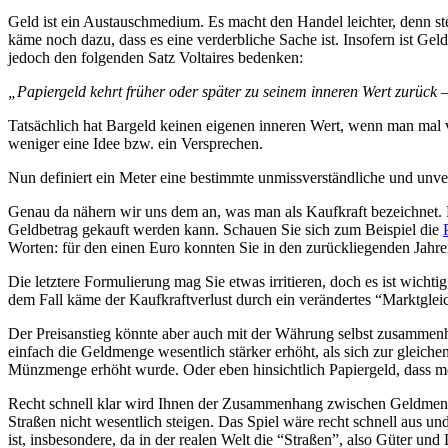
Geld ist ein Austauschmedium. Es macht den Handel leichter, denn st
käme noch dazu, dass es eine verderbliche Sache ist. Insofern ist Ge
jedoch den folgenden Satz Voltaires bedenken:
„Papiergeld kehrt früher oder später zu seinem inneren Wert zurück –
Tatsächlich hat Bargeld keinen eigenen inneren Wert, wenn man mal vo
weniger eine Idee bzw. ein Versprechen.
Nun definiert ein Meter eine bestimmte unmissverständliche und unve
Genau da nähern wir uns dem an, was man als Kaufkraft bezeichnet. D
Geldbetrag gekauft werden kann. Schauen Sie sich zum Beispiel die
Worten: für den einen Euro konnten Sie in den zurückliegenden Jah
Die letztere Formulierung mag Sie etwas irritieren, doch es ist wich
dem Fall käme der Kaufkraftverlust durch ein verändertes “Marktgle
Der Preisanstieg könnte aber auch mit der Währung selbst zusammenhän
einfach die Geldmenge wesentlich stärker erhöht, als sich zur gleiche
Münzmenge erhöht wurde. Oder eben hinsichtlich Papiergeld, dass m
Recht schnell klar wird Ihnen der Zusammenhang zwischen Geldmeng
Straßen nicht wesentlich steigen. Das Spiel wäre recht schnell aus u
ist, insbesondere, da in der realen Welt die “Straßen”, also Güter u