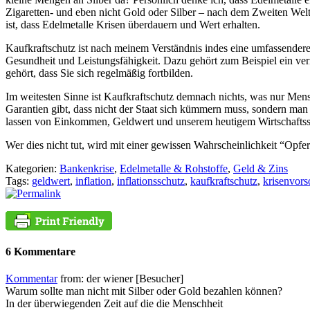
Zigaretten- und eben nicht Gold oder Silber – nach dem Zweiten Weltk
ist, dass Edelmetalle Krisen überdauern und Wert erhalten.
Kaufkraftschutz ist nach meinem Verständnis indes eine umfassendere 
Gesundheit und Leistungsfähigkeit. Dazu gehört zum Beispiel ein vern
gehört, dass Sie sich regelmäßig fortbilden.
Im weitesten Sinne ist Kaufkraftschutz demnach nichts, was nur Mens
Garantien gibt, dass nicht der Staat sich kümmern muss, sondern ma
lassen von Einkommen, Geldwert und unserem heutigem Wirtschaftss
Wer dies nicht tut, wird mit einer gewissen Wahrscheinlichkeit “Opf
Kategorien:
Bankenkrise
,
Edelmetalle & Rohstoffe
,
Geld & Zins
Tags:
geldwert
,
inflation
,
inflationsschutz
,
kaufkraftschutz
,
krisenvors
6 Kommentare
Kommentar
from: der wiener [Besucher]
Warum sollte man nicht mit Silber oder Gold bezahlen können?
In der überwiegenden Zeit auf die die Menschheit