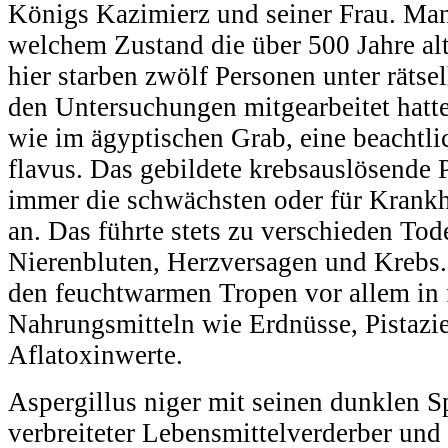
Königs Kazimierz und seiner Frau. Man
welchem Zustand die über 500 Jahre a
hier starben zwölf Personen unter rätse
den Untersuchungen mitgearbeitet hatt
wie im ägyptischen Grab, eine beachtl
flavus. Das gebildete krebsauslösende Pi
immer die schwächsten oder für Krankh
an. Das führte stets zu verschieden Tod
Nierenbluten, Herzversagen und Krebs.
den feuchtwarmen Tropen vor allem in 
Nahrungsmitteln wie Erdnüsse, Pistazi
Aflatoxinwerte.
Aspergillus niger mit seinen dunklen Sp
verbreiteter Lebensmittelverderber und 