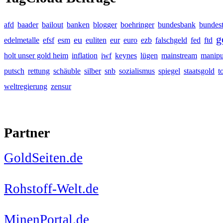
afd
baader
bailout
banken
blogger
boehringer
bundesbank
bundes
g
eu
edelmetalle
efsf
esm
euliten
eur
euro
ezb
falschgeld
fed
ftd
holt unser gold heim
inflation
iwf
keynes
lügen
mainstream
manipu
putsch
rettung
schäuble
silber
snb
sozialismus
spiegel
staatsgold
t
weltregierung
zensur
Partner
GoldSeiten.de
Rohstoff-Welt.de
MinenPortal.de