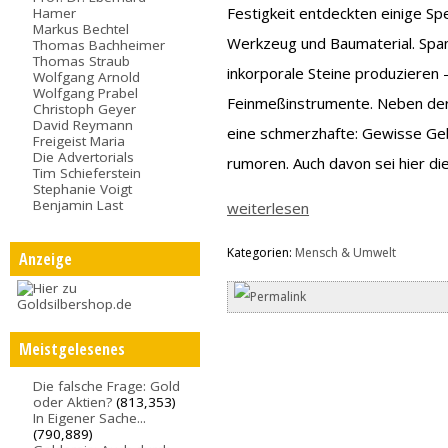
Festigkeit entdeckten einige Spe
Hamer
Markus Bechtel
Werkzeug und Baumaterial. Spa
Thomas Bachheimer
Thomas Straub
inkorporale Steine produzieren –
Wolfgang Arnold
Wolfgang Prabel
Feinmeßinstrumente. Neben der 
Christoph Geyer
David Reymann
eine schmerzhafte: Gewisse Geb
Freigeist Maria
Die Advertorials
rumoren. Auch davon sei hier di
Tim Schieferstein
Stephanie Voigt
Benjamin Last
weiterlesen
Kategorien:
Mensch & Umwelt
Anzeige
Meistgelesenes
Die falsche Frage: Gold
oder Aktien?
(813,353)
In Eigener Sache...
(790,889)