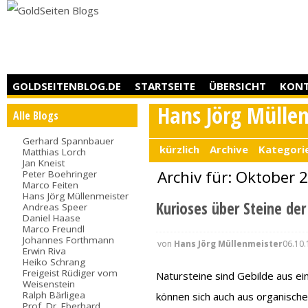
GOLDSEITENBLOG.DE
STARTSEITE
ÜBERSICHT
KON
Hans Jörg Mülle
Alle Blogs
Gerhard Spannbauer
kürzlich
Archive
Kategori
Matthias Lorch
Jan Kneist
Archiv für: Oktober 
Peter Boehringer
Marco Feiten
Hans Jörg Müllenmeister
Kurioses über Steine de
Andreas Speer
Daniel Haase
Marco Freundl
Johannes Forthmann
von
Hans Jörg Müllenmeister
06.10.
Erwin Riva
Heiko Schrang
Freigeist Rüdiger vom
Natursteine sind Gebilde aus ei
Weisenstein
Ralph Bärligea
können sich auch aus organisch
Prof. Dr. Eberhard