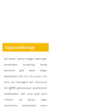
TagCloud Beiträge
afd
baader
bailout
blogger
boehringer
bundesbank
bundestag
bverfg
deutsches gold
dollar
draghi
eu
edelmetalle
efsf
esm
euliten
eur
euro
ezb
falschgeld
fed
finanzkrise
gold
ftd
goldstandard
griechenland
handelsblatt
holt unser gold heim
inflation
iwf
keynes
lügen
mainstream
manipulation
mises