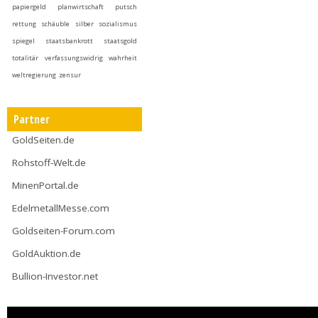
papiergeld
planwirtschaft
putsch
rettung
schäuble
silber
sozialismus
spiegel
staatsbankrott
staatsgold
totalitär
verfassungswidrig
wahrheit
weltregierung
zensur
Partner
GoldSeiten.de
Rohstoff-Welt.de
MinenPortal.de
EdelmetallMesse.com
Goldseiten-Forum.com
GoldAuktion.de
Bullion-Investor.net