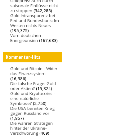
Goldpreis: Auch durch
saisonale Einflüsse nicht
zu stoppen
(342,283)
Gold-Intransparenz bei
Fed und Bundesbank: Im
Westen nichts Neues
(195,375)
Vom deutschen
Energieunsinn
(167,683)
Kommentar-Hits
Gold und Bitcoin - Wider
das Finanzsystem
(16,386)
Die falsche Frage: Gold
oder Aktien?
(15,824)
Gold und Kryptocoins -
eine natürliche
Symbiose?
(2,750)
Die USA bereiten Krieg
gegen Russland vor
(1,857)
Die wahren Strategen
hinter der Ukraine-
Verschwörung
(409)