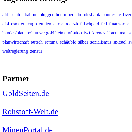
afd
baader
bailout
blogger
boehringer
bundesbank
bundestag
bver
eu
efsf
esm
eugh
euliten
eur
euro
ezb
falschgeld
fed
finanzkrise
handelsblatt
holt unser gold heim
inflation
iwf
keynes
lügen
mains
planwirtschaft
putsch
rettung
schäuble
silber
sozialismus
spiegel
s
weltregierung
zensur
Partner
GoldSeiten.de
Rohstoff-Welt.de
MinenPortal.de