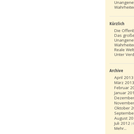
Unangen
Wahrheite
Kürzlich
Die Offen
Das groß
Unangen
Wahrheite
Reale Welt
Unter Ver
Archive
April 2013
März 201
Februar 2
Januar 20
Dezember
November
Oktober 
Septembe
August 20
Juli 2012
(4
Mehr...