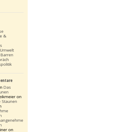
se
le &
ns
 Umwelt
 Barren
präch
politik
entare
on
Das
aunen
eikmeier on
e Staunen
n
ehme
n
nangenehme
n
iner on