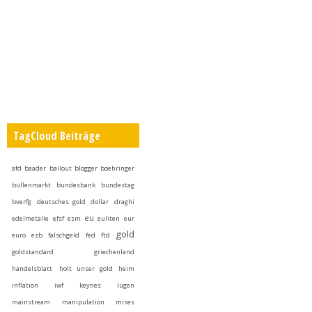
TagCloud Beiträge
afd
baader
bailout
blogger
boehringer
bullenmarkt
bundesbank
bundestag
bverfg
deutsches gold
dollar
draghi
eu
edelmetalle
efsf
esm
euliten
eur
gold
euro
ezb
falschgeld
fed
ftd
goldstandard
griechenland
handelsblatt
holt unser gold heim
inflation
iwf
keynes
lügen
mainstream
manipulation
mises