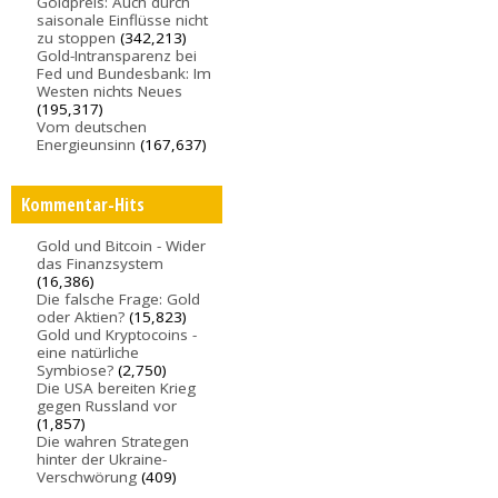
Goldpreis: Auch durch
saisonale Einflüsse nicht
zu stoppen
(342,213)
Gold-Intransparenz bei
Fed und Bundesbank: Im
Westen nichts Neues
(195,317)
Vom deutschen
Energieunsinn
(167,637)
Kommentar-Hits
Gold und Bitcoin - Wider
das Finanzsystem
(16,386)
Die falsche Frage: Gold
oder Aktien?
(15,823)
Gold und Kryptocoins -
eine natürliche
Symbiose?
(2,750)
Die USA bereiten Krieg
gegen Russland vor
(1,857)
Die wahren Strategen
hinter der Ukraine-
Verschwörung
(409)