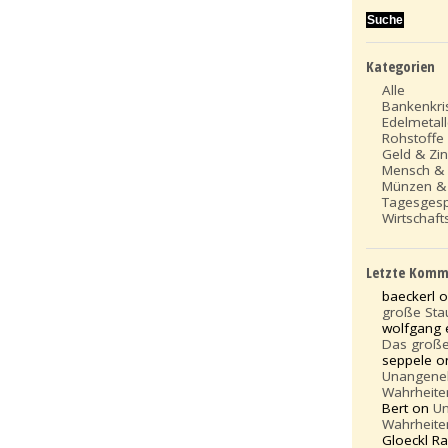
Kategorien
Alle
Bankenkri
Edelmetal
Rohstoffe
Geld & Zi
Mensch &
Münzen &
Tagesges
Wirtschafts
Letzte Komm
baeckerl 
große St
wolfgang 
Das groß
seppele o
Unangen
Wahrheite
Bert on
U
Wahrheite
Gloeckl Ra