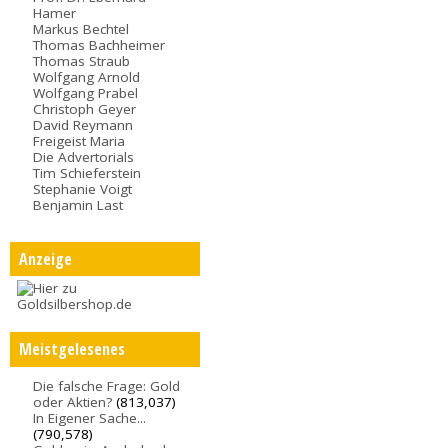
Hamer
Markus Bechtel
Thomas Bachheimer
Thomas Straub
Wolfgang Arnold
Wolfgang Prabel
Christoph Geyer
David Reymann
Freigeist Maria
Die Advertorials
Tim Schieferstein
Stephanie Voigt
Benjamin Last
Anzeige
Meistgelesenes
Die falsche Frage: Gold
oder Aktien?
(813,037)
In Eigener Sache...
(790,578)