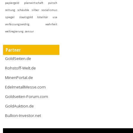
papiergeld
planwirtschaft
putsch
rettung
schäuble
silber
sozialismus
spiegel
staatsgold
totalitär
usa
verfassungswidrig
wahrheit
weltregierung
zensur
Partner
GoldSeiten.de
Rohstoff-Welt.de
MinenPortal.de
EdelmetallMesse.com
Goldseiten-Forum.com
GoldAuktion.de
Bullion-Investor.net