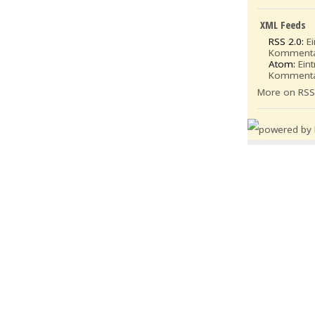
XML Feeds
RSS 2.0:
E
Komment
Atom:
Ein
Komment
More on RS