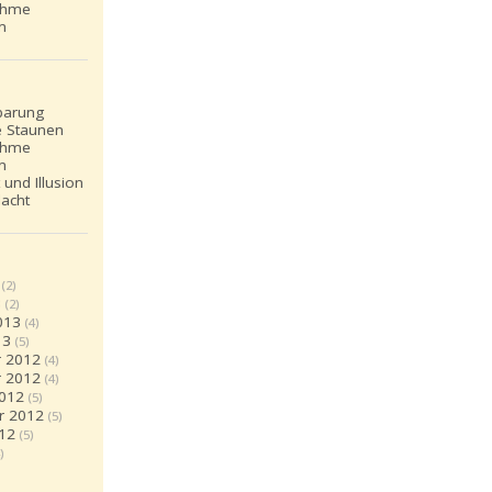
ehme
n
barung
e Staunen
ehme
n
 und Illusion
dacht
(2)
3
(2)
013
(4)
13
(5)
 2012
(4)
 2012
(4)
2012
(5)
r 2012
(5)
12
(5)
)