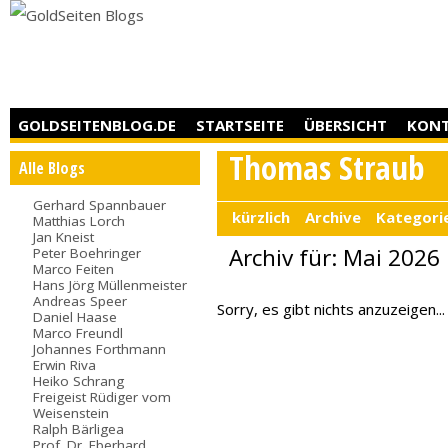
GOLDSEITENBLOG.DE
STARTSEITE
ÜBERSICHT
KON
Thomas Straub
Alle Blogs
Gerhard Spannbauer
kürzlich
Archive
Kategori
Matthias Lorch
Jan Kneist
Archiv für: Mai 2026
Peter Boehringer
Marco Feiten
Hans Jörg Müllenmeister
Andreas Speer
Sorry, es gibt nichts anzuzeigen...
Daniel Haase
Marco Freundl
Johannes Forthmann
Erwin Riva
Heiko Schrang
Freigeist Rüdiger vom
Weisenstein
Ralph Bärligea
Prof. Dr. Eberhard