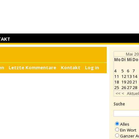
TAKT
Mai 2
Mo
Di
Mi
Do
en
Letzte Kommentare
Kontakt
Log in
4
5
6
7
11
12
13
14
18
19
20
21
25
26
27
28
<<
<
Aktuel
Suche
Alles
Ein Wort
Ganzer A