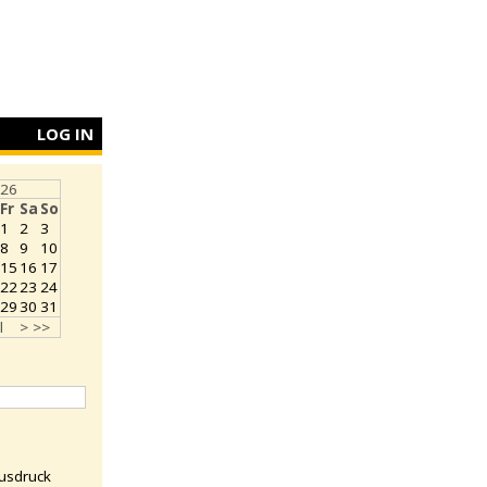
LOG IN
026
Fr
Sa
So
1
2
3
8
9
10
15
16
17
22
23
24
29
30
31
l
>
>>
usdruck