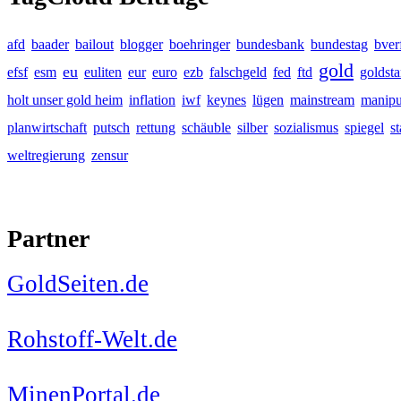
afd
baader
bailout
blogger
boehringer
bundesbank
bundestag
bver
gold
eu
efsf
esm
euliten
eur
euro
ezb
falschgeld
fed
ftd
goldst
holt unser gold heim
inflation
iwf
keynes
lügen
mainstream
manipu
planwirtschaft
putsch
rettung
schäuble
silber
sozialismus
spiegel
s
weltregierung
zensur
Partner
GoldSeiten.de
Rohstoff-Welt.de
MinenPortal.de