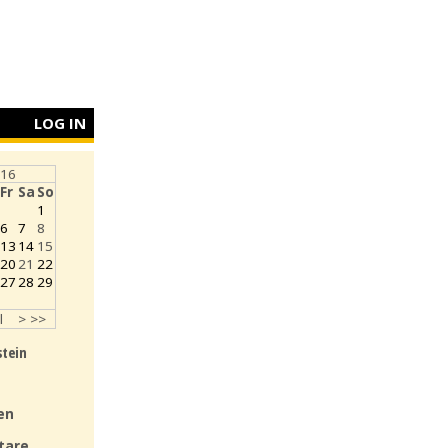
LOG IN
016
Fr
Sa
So
1
6
7
8
13
14
15
20
21
22
27
28
29
l
>
>>
stein
en
tare