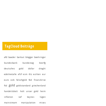
TagCloud Beiträge
afd
baader
bailout
blogger
boehringer
bundesbank
bundestag
bverfg
deutsches gold
dollar
draghi
eu
edelmetalle
efsf
esm
euliten
eur
euro
ezb
falschgeld
fed
finanzkrise
gold
ftd
goldstandard
griechenland
handelsblatt
holt unser gold heim
inflation
iwf
keynes
lügen
mainstream
manipulation
mises