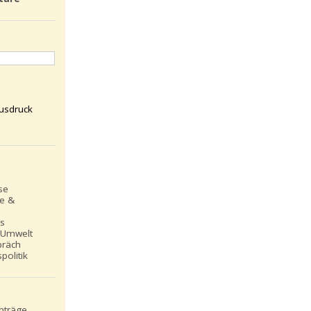
usdruck
se
le &
ns
 Umwelt
präch
politik
inträge
,