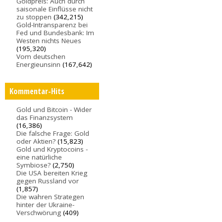
Goldpreis: Auch durch
saisonale Einflüsse nicht
zu stoppen
(342,215)
Gold-Intransparenz bei
Fed und Bundesbank: Im
Westen nichts Neues
(195,320)
Vom deutschen
Energieunsinn
(167,642)
Kommentar-Hits
Gold und Bitcoin - Wider
das Finanzsystem
(16,386)
Die falsche Frage: Gold
oder Aktien?
(15,823)
Gold und Kryptocoins -
eine natürliche
Symbiose?
(2,750)
Die USA bereiten Krieg
gegen Russland vor
(1,857)
Die wahren Strategen
hinter der Ukraine-
Verschwörung
(409)