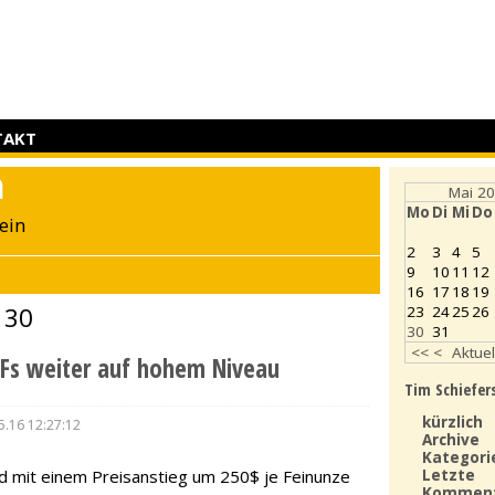
TAKT
n
Mai 2
Mo
Di
Mi
Do
ein
2
3
4
5
9
10
11
12
16
17
18
19
 30
23
24
25
26
30
31
<<
<
Aktuel
TFs weiter auf hohem Niveau
Tim Schiefer
kürzlich
5.16 12:27:12
Archive
Kategori
Letzte
ld mit einem Preisanstieg um 250$ je Feinunze
Kommen