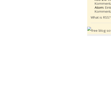
Komment
Atom:
Ein
Komment
What is RSS?