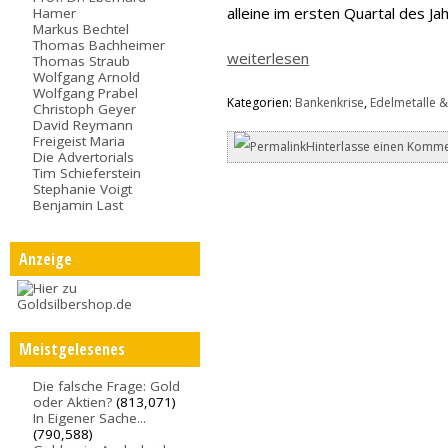
alleine im ersten Quartal des J
Hamer
Markus Bechtel
Thomas Bachheimer
weiterlesen
Thomas Straub
Wolfgang Arnold
Wolfgang Prabel
Kategorien:
Bankenkrise
,
Edelmetalle &
Christoph Geyer
David Reymann
Freigeist Maria
Hinterlasse einen Komme
Die Advertorials
Tim Schieferstein
Stephanie Voigt
Benjamin Last
Anzeige
Meistgelesenes
Die falsche Frage: Gold
oder Aktien?
(813,071)
In Eigener Sache...
(790,588)