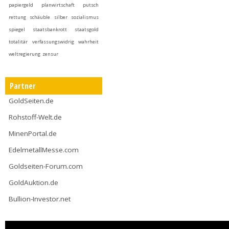
papiergeld
planwirtschaft
putsch
rettung
schäuble
silber
sozialismus
spiegel
staatsbankrott
staatsgold
totalitär
verfassungswidrig
wahrheit
weltregierung
zensur
Partner
GoldSeiten.de
Rohstoff-Welt.de
MinenPortal.de
EdelmetallMesse.com
Goldseiten-Forum.com
GoldAuktion.de
Bullion-Investor.net