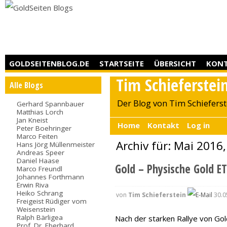
GOLDSEITENBLOG.DE
STARTSEITE
ÜBERSICHT
KON
Tim Schieferstei
Alle Blogs
Der Blog von Tim Schieferst
Gerhard Spannbauer
Matthias Lorch
Jan Kneist
Home
Kontakt
Log in
Peter Boehringer
Marco Feiten
Archiv für: Mai 2016,
Hans Jörg Müllenmeister
Andreas Speer
Daniel Haase
Gold – Physische Gold E
Marco Freundl
Johannes Forthmann
Erwin Riva
Heiko Schrang
von
Tim Schieferstein
30.0
Freigeist Rüdiger vom
Weisenstein
Ralph Bärligea
Nach der starken Rallye von Go
Prof. Dr. Eberhard