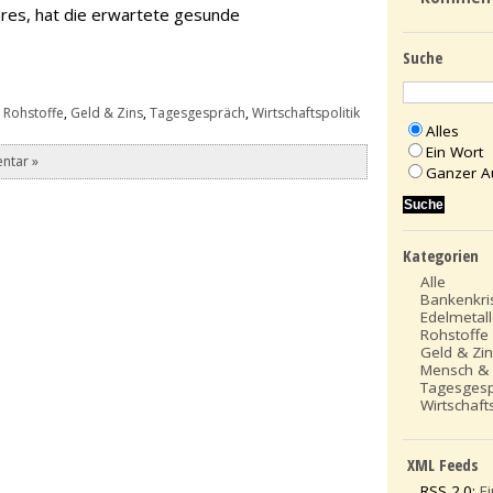
ahres, hat die erwartete gesunde
Suche
 Rohstoffe
,
Geld & Zins
,
Tagesgespräch
,
Wirtschaftspolitik
Alles
Ein Wort
ntar »
Ganzer A
Kategorien
Alle
Bankenkri
Edelmetal
Rohstoffe
Geld & Zi
Mensch &
Tagesges
Wirtschafts
XML Feeds
RSS 2.0:
E