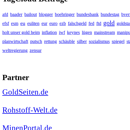
afd
baader
bailout
blogger
boehringer
bundesbank
bundestag
bver
gold
eu
efsf
esm
euliten
eur
euro
ezb
falschgeld
fed
ftd
goldst
holt unser gold heim
inflation
iwf
keynes
lügen
mainstream
manipu
planwirtschaft
putsch
rettung
schäuble
silber
sozialismus
spiegel
s
weltregierung
zensur
Partner
GoldSeiten.de
Rohstoff-Welt.de
MinenPortal.de