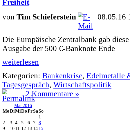
Freiheit
von
Tim Schieferstein
08.05.16 
Die Europäische Zentralbank gab diese
Ausgabe der 500 €-Banknote Ende
weiterlesen
Kategorien:
Bankenkrise
,
Edelmetalle 
Tagesgespräch
,
Wirtschaftspolitik
2 Kommentare »
Mai 2016
Mo
Di
Mi
Do
Fr
Sa
So
1
2
3
4
5
6
7
8
9
10
11
12
13
14
15