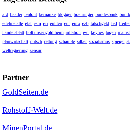
afd
baader
bailout
bernanke
blogger
boehringer
bundesbank
bunde
eu
edelmetalle
efsf
esm
euliten
eur
euro
ezb
falschgeld
fed
freihe
handelsblatt
holt unser gold heim
inflation
iwf
keynes
lügen
mains
planwirtschaft
putsch
rettung
schäuble
silber
sozialismus
spiegel
s
weltregierung
zensur
Partner
GoldSeiten.de
Rohstoff-Welt.de
MinenPortal.de