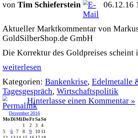
von
Tim Schieferstein
06.12.16 
Aktueller Marktkommentar von Markus 
GoldSilberShop.de GmbH
Die Korrektur des Goldpreises scheint 
weiterlesen
Kategorien:
Bankenkrise
,
Edelmetalle 
Tagesgespräch
,
Wirtschaftspolitik
Hinterlasse einen Kommentar »
Dezember 2016
Mo
Di
Mi
Do
Fr
Sa
So
1
2
3
4
5
6
7
8
9
10
11
12
13
14
15
16
17
18