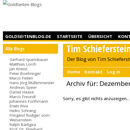
GOLDSEITENBLOG.DE
STARTSEITE
ÜBERSICHT
KON
Tim Schieferstei
Alle Blogs
Der Blog von Tim Schieferst
Gerhard Spannbauer
Matthias Lorch
Jan Kneist
Home
Kontakt
Log in
Peter Boehringer
Marco Feiten
Archiv für: Dezembe
Hans Jörg Müllenmeister
Andreas Speer
Daniel Haase
Marco Freundl
Sorry, es gibt nichts anzuzeigen...
Johannes Forthmann
Erwin Riva
Heiko Schrang
Freigeist Rüdiger vom
Weisenstein
Ralph Bärligea
Prof. Dr. Eberhard