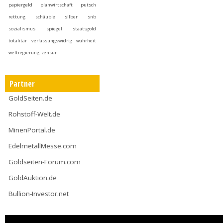
papiergeld
planwirtschaft
putsch
rettung
schäuble
silber
snb
sozialismus
spiegel
staatsgold
totalitär
verfassungswidrig
wahrheit
weltregierung
zensur
Partner
GoldSeiten.de
Rohstoff-Welt.de
MinenPortal.de
EdelmetallMesse.com
Goldseiten-Forum.com
GoldAuktion.de
Bullion-Investor.net