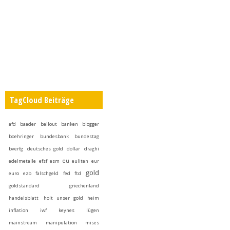
TagCloud Beiträge
afd
baader
bailout
banken
blogger
boehringer
bundesbank
bundestag
bverfg
deutsches gold
dollar
draghi
eu
edelmetalle
efsf
esm
euliten
eur
gold
euro
ezb
falschgeld
fed
ftd
goldstandard
griechenland
handelsblatt
holt unser gold heim
inflation
iwf
keynes
lügen
mainstream
manipulation
mises