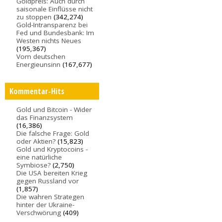
Goldpreis: Auch durch
saisonale Einflüsse nicht
zu stoppen
(342,274)
Gold-Intransparenz bei
Fed und Bundesbank: Im
Westen nichts Neues
(195,367)
Vom deutschen
Energieunsinn
(167,677)
Kommentar-Hits
Gold und Bitcoin - Wider
das Finanzsystem
(16,386)
Die falsche Frage: Gold
oder Aktien?
(15,823)
Gold und Kryptocoins -
eine natürliche
Symbiose?
(2,750)
Die USA bereiten Krieg
gegen Russland vor
(1,857)
Die wahren Strategen
hinter der Ukraine-
Verschwörung
(409)