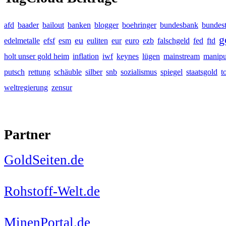
afd
baader
bailout
banken
blogger
boehringer
bundesbank
bundes
g
eu
edelmetalle
efsf
esm
euliten
eur
euro
ezb
falschgeld
fed
ftd
holt unser gold heim
inflation
iwf
keynes
lügen
mainstream
manipu
putsch
rettung
schäuble
silber
snb
sozialismus
spiegel
staatsgold
t
weltregierung
zensur
Partner
GoldSeiten.de
Rohstoff-Welt.de
MinenPortal.de