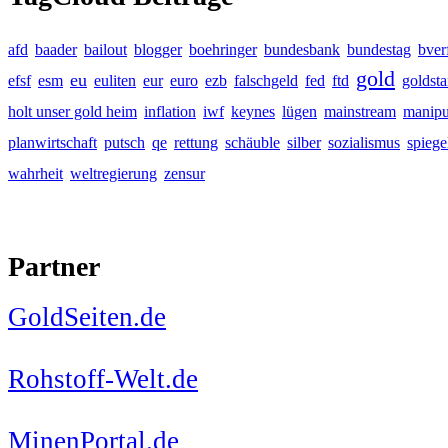
afd
baader
bailout
blogger
boehringer
bundesbank
bundestag
bver
gold
eu
efsf
esm
euliten
eur
euro
ezb
falschgeld
fed
ftd
goldst
holt unser gold heim
inflation
iwf
keynes
lügen
mainstream
manipu
planwirtschaft
putsch
qe
rettung
schäuble
silber
sozialismus
spiege
wahrheit
weltregierung
zensur
Partner
GoldSeiten.de
Rohstoff-Welt.de
MinenPortal.de