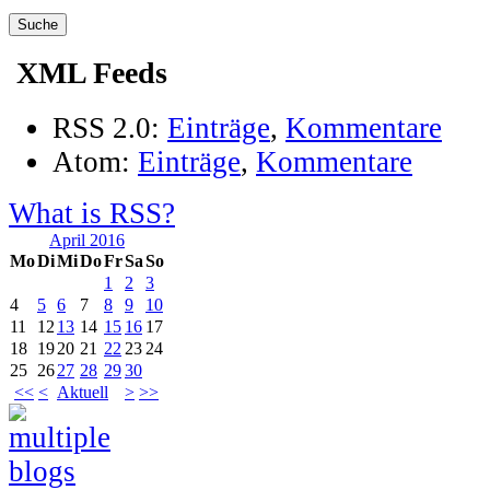
XML Feeds
RSS 2.0:
Einträge
,
Kommentare
Atom:
Einträge
,
Kommentare
What is RSS?
April 2016
Mo
Di
Mi
Do
Fr
Sa
So
1
2
3
4
5
6
7
8
9
10
11
12
13
14
15
16
17
18
19
20
21
22
23
24
25
26
27
28
29
30
<<
<
Aktuell
>
>>